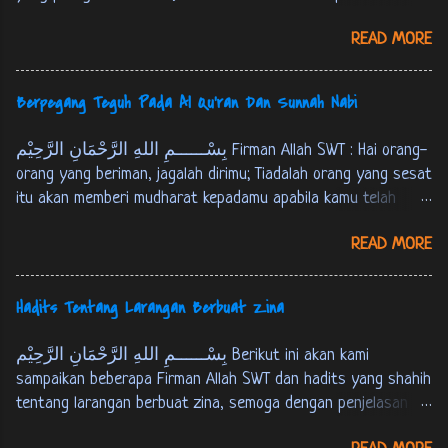
اِقَامِ الصَّلاَةِ، وَ اِيْتَاءِ الزَّكَاةِ، وَ حَجّ اْلبَيْتِ وَ صَوْمِ رَمَضَانَ.
dilakukan oleh Nabi Ibrahim AS, sebagaimana riwayat berikut :
احمد و البخارى و مسلم، فى نيل الاوطار 1: 333 Dari
READ MORE
عَنْ اَبِي هُرَيْرَةَ اَنَّ رَسُوْلَ اللهِ ص قَالَ: اخْتَتَنَ اِبْرَاهِيْمُ عَلَيْهِ
‘Abdullah bin ‘Umar, ia berkata : Rasulullah SAW bersabda,
السَّلاَمُ بَعْدَ ثَمَانِيْنَ سَنَةً وَاخْتَتَنَ بِالْقَدُوْمِ. البخارى 7: 143 Dari
“Islam itu terd...
Abu Hurairah bahwasanya Rasulullah SAW bersabda, "Nabi
Berpegang Teguh Pada Al Qu'ran Dan Sunnah Nabi
Ibrahim AS berkhitan setelah berusia delapan puluh tahun
dan beliau khitan dengan menggunakan kampak”. [HR. Bukhari
بِسْــــــمِ اللهِ الرَّحْمَانِ الرَّحِيْم Firman Allah SWT : Hai orang-
juz 7, hal. 143] عَنْ اَبِي هُرَيْرَةَ قَالَ: قَالَ رَسُوْلُ اللهِ ص:
orang yang beriman, jagalah dirimu; Tiadalah orang yang sesat
اخْتَتَنَ اِبْرَاهِيْمُ النَّبِيُّ عَلَيْهِ السَّلاَمُ وَ هُوَ ابْنُ ثَمَانِيْنَ سَنَةً
itu akan memberi mudharat kepadamu apabila kamu telah
بِالْقَدُوْمِ. مسلم 4: 1839 Dari Abu Hurairah, ia berkata;
mendapat petunjuk[*]. hanya kepada Allah kamu kembali
Rasulullah SAW bersabda, "Nabi Ibrahim 'AS berkhitan saat
READ MORE
semuanya, Maka Dia akan menerangkan kepadamu apa yang
beliau berusia delapan puluh tahun dengan menggunakan
telah kamu kerjakan. [QS. Al-Maaidah : 105] [*] Maksudnya:
kampak". [HR. Muslim juz 4, hal. 1839]
kesesatan orang lain itu tidak akan memberi mudharat
Hadits Tentang Larangan Berbuat Zina
kepadamu, Asal kamu telah mendapat petunjuk. tapi tidaklah
berarti bahwa orang tidak disuruh berbuat yang ma'ruf dan
بِسْــــــمِ اللهِ الرَّحْمَانِ الرَّحِيْم Berikut ini akan kami
mencegah dari yang munkar. Hadits Rasulullah SAW Dari Abu
sampaikan beberapa Firman Allah SWT dan hadits yang shahih
Umayyah Asy-Sya’baniy, ia berkata : Saya pernah bertanya
tentang larangan berbuat zina, semoga dengan penjelasan ini
kepada Abu Tsa’labah Al-Khusyaniy, aku bertanya, “Hai Abu
kita bisa mengamalkannya dan kita terhindari dari perbuatan
Tsa’labah, bagaimana pendapatmu tentang ayat ini ?". Abu