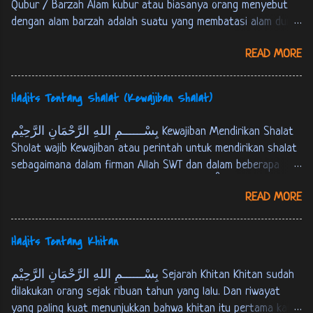
Qubur / Barzah Alam kubur atau biasanya orang menyebut
dengan alam barzah adalah suatu yang membatasi alam dunia
dan akherat. Setiap manusia akan mengalami mati, kemudian
READ MORE
berada pada alam kubur atau alam barzah, yaitu masa
setelah manusia mati sampai hari kiamat atau tempat
persinggahan pertama menuju akherat. Berikut ini Firman
Hadits Tentang Shalat (Kewajiban Shalat)
Allah SWT tentang alam kubur : كُلُّ نَفْسٍ ذَائِقَةُ اْلمَوْتِ، وَ
نَبْلُوْكُمْ بِالشَّرّ وَ اْلخَيْرِ فِتْنَةً، وَ اِلَيْنَا تُرْجَعُوْنَ. الانبياء:35 Tiap-
بِسْــــــمِ اللهِ الرَّحْمَانِ الرَّحِيْم Kewajiban Mendirikan Shalat
tiap yang berjiwa akan merasakan mati. Kami akan menguji
Sholat wajib Kewajiban atau perintah untuk mendirikan shalat
kamu dengan keburukan dan kebaikan sebagai cobaan (yang
sebagaimana dalam firman Allah SWT dan dalam beberapa
sebenar-benarnya). Dan hanya kepada Kamilah kamu
hadits berikut ini : Firman Allah SWT : ... وَ اَقِمِ الصّلوةَ لِذِكْرِيْ.
dikembalikan. [ QS. Al-Anbiyaa’ : 35 ]
READ MORE
طه:14 …. dirikanlah shalat untuk mengingat-Ku. [QS. Thaahaa :
14] فَاَقِيْمُوا الصَّلوةَ، اِنَّ الصَّلوةَ كَانَتْ عَلَى اْلمُؤْمِنِيْنَ كِتَابًا
مَوْقُوْتًا. النساء: 103 M aka dirikanlah shalat, sesungguhnya
Hadits Tentang Khitan
shalat itu adalah kewajiban yang telah ditentukan waktunya
atas orang-orang yang beriman. [QS. An-Nisaa' : 103] عَنْ عَبْدِ
بِسْــــــمِ اللهِ الرَّحْمَانِ الرَّحِيْم Sejarah Khitan Khitan sudah
اللهِ بْنِ عُمَرَ قَالَ: قَالَ رَسُوْلُ اللهِ ص: بُنِيَ اْلاِسْلاَمُ عَلَى
dilakukan orang sejak ribuan tahun yang lalu. Dan riwayat
خَمْسٍ: شَهَادَةِ اَنْ لاَ اِلهَ اِلاَّ اللهُ وَ اَنَّ مُحَمَّدًا رَسُوْلُ اللهِ، وَ
yang paling kuat menunjukkan bahwa khitan itu pertama kali