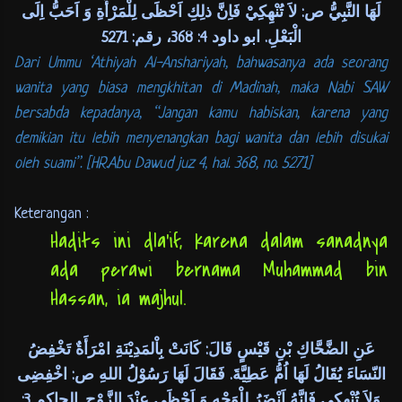
لَهَا النَّبِيُّ ص: لاَ تُنْهِكِيْ فَاِنَّ ذلِكِ اَحْظَى لِلْمَرْأَةِ وَ اَحَبُّ اِلَى
الْبَعْلِ. ابو داود 4: 368، رقم: 5271
Dari Ummu ‘Athiyah Al-Anshariyah, bahwasanya ada seorang
wanita yang biasa mengkhitan di Madinah, maka Nabi SAW
bersabda kepadanya, “Jangan kamu habiskan, karena yang
demikian itu lebih menyenangkan bagi wanita dan lebih disukai
oleh suami”. [HR.Abu Dawud juz 4, hal. 368, no. 5271]
Keterangan :
Hadits ini dla’if, karena dalam sanadnya
ada perawi bernama Muhammad bin
Hassan, ia majhul.
عَنِ الضَّحَّاكِ بْنِ قَيْسٍ قَالَ: كَانَتْ بِاْلمَدِيْنَةِ امْرَأَةٌ تَخْفِضُ
النّسَاءَ يُقَالُ لَهَا اُمُّ عَطِيَّةَ. فَقَالَ لَهَا رَسُوْلُ اللهِ ص: اخْفِضِى
وَلاَ تُنْهِكِى فَإِنَّهُ اَنْضَرُ لِلْوَجْهِ وَ اَحْظَى عِنْدَ الزَّوْجِ. الحاكم 3: