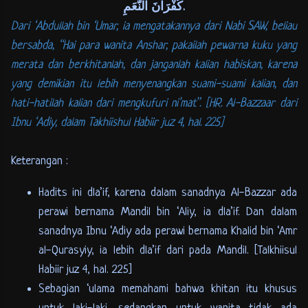
كُفْرَانَ النّعَمِ.
Dari ‘Abdullah bin ‘Umar, ia mengatakannya dari Nabi SAW, beliau
bersabda, “Hai para wanita Anshar, pakailah pewarna kuku yang
merata dan berkhitanlah, dan janganlah kalian habiskan, karena
yang demikian itu lebih menyenangkan suami-suami kalian, dan
hati-hatilah kalian dari mengkufuri ni’mat”. [HR. Al-Bazzaar dari
Ibnu ‘Adiy, dalam Takhiishul Habiir juz 4, hal. 225]
Keterangan :
Hadits ini dla’if, karena dalam sanadnya Al-Bazzar ada
perawi bernama Mandil bin ‘Aliy, ia dla’if. Dan dalam
sanadnya Ibnu ‘Adiy ada perawi bernama Khalid bin ‘Amr
al-Qurasyiy, ia lebih dla’if dari pada Mandil. [Talkhiisul
Habiir juz 4, hal. 225]
Sebagian ‘ulama memahami bahwa khitan itu khusus