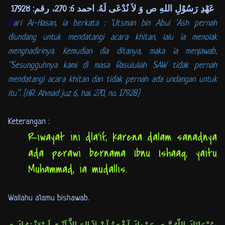
عَهْدِ رَسُوْلِ اللهِ ص وَ لاَ نُدْعَى لَهُ. احمد 6: 270، رقم: 17928
D
ari Al-Hasan, ia berkata : ‘Utsman bin Abul ‘Ash pernah
diundang untuk mendatangi acara khitan, lalu ia menolak
menghadirinya. Kemudian dia ditanya, maka ia menjawab,
“Sesungguhnya kami di masa Rasulullah SAW tidak pernah
mendatangi acara khitan dan tidak pernah ada undangan untuk
itu”. [HR. Ahmad juz 6, hal. 270, no. 17928]
Keterangan :
Riwayat ini dla’if, karena dalam sanadnya
ada perawi bernama Ibnu Ishaaq, yaitu
Muhammad, ia mudallis.
Wallahu a'lamu bishawab
.