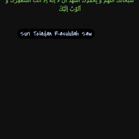
سُبْحَانَكَ اللّهُمَّ وَ بِحَمْدِكَ اَشْهَدُ اَنْ لاَ اِلهَ اِلاَّ اَنْتَ اَسْتَغْفِرُكَ وَ
اَتُوْبُ اِلَيْكَ
Suri Teladan Rasulullah Saw