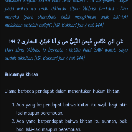
siapakah engkau ketika Nabi SAW wafat?”. Ia menjawab, “Saya
pada waktu itu telah dikhitan. (Ibnu ‘Abbas) berkata : Dan
mereka (para shahabat) tidak mengkhitan anak laki-laki
melainkan setelah baligh”. [HR. Bukhari juz 7, hal. 144]
عَنِ ابْنِ عَبَّاسٍ قُبِضَ النَّبِيُّ ص وَ اَنَا خَتِيْنٌ. البخارى 7: 144
Dari Ibnu ‘Abbas, ia berkata : Ketika Nabi SAW wafat, saya
sudah dikhitan. [HR. Bukhari juz 7, hal. 144]
Hukumnya Khitan
Ulama berbeda pendapat dalam menentukan hukum Khitan.
Ada yang berpendapat bahwa khitan itu wajib bagi laki-
laki maupun perempuan.
Ada yang berpendapat bahwa khitan itu sunnah, baik
bagi laki-laki maupun perempuan.