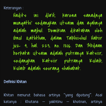
Keterangan :
Hadits ini dla’if, karena sanadnya
munqathi’ sedangkan Utsaim dan ayahnya
adalah majhul. Demikian dikatakan oleh
Ibnul Qaththan, dalam Talkhiishul Habiir
juz 4, hal. 223, no. 1806. Dan ‘Abdaan
berkata: Utsaim adalah putranya Katsiir,
sedangkan Katsiir putranya Kulaib,
Kulaib adalah seorang shahabat.
Definisi Khitan
Khitan menurut bahasa artinya “yang dipotong”. Asal
katanya : Khotana – yakhtinu – khotnan, artinya