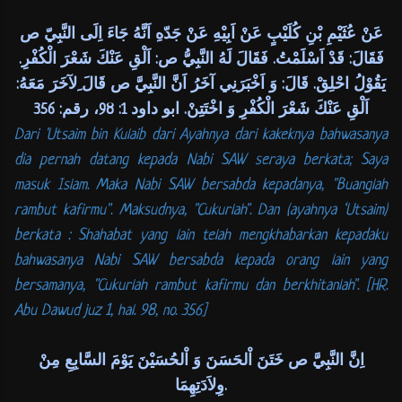
عَنْ عُثَيْمِ بْنِ كُلَيْبٍ عَنْ اَبِيْهِ عَنْ جَدّهِ اَنَّهُ جَاءَ اِلَى النَّبِيّ ص
فَقَالَ: قَدْ اَسْلَمْتُ. فَقَالَ لَهُ النَّبِيُّ ص: اَلْقِ عَنْكَ شَعْرَ الْكُفْرِ.
يَقُوْلُ احْلِقْ. قَالَ: وَ اَخْبَرَنِي آخَرُ اَنَّ النَّبِيَّ ص قَالَ ِلآخَرَ مَعَهُ:
اَلْقِ عَنْكَ شَعْرَ الْكُفْرِ وَ اخْتَتِنْ. ابو داود 1: 98، رقم: 356
Dari 'Utsaim bin Kulaib dari Ayahnya dari kakeknya bahwasanya
dia pernah datang kepada Nabi SAW seraya berkata; Saya
masuk Islam. Maka Nabi SAW bersabda kepadanya, "Buanglah
rambut kafirmu". Maksudnya, "Cukurlah". Dan (ayahnya ‘Utsaim)
berkata : Shahabat yang lain telah mengkhabarkan kepadaku
bahwasanya Nabi SAW bersabda kepada orang lain yang
bersamanya, "Cukurlah rambut kafirmu dan berkhitanlah". [HR.
Abu Dawud juz 1, hal. 98, no. 356]
اِنَّ النَّبِيَّ ص خَتَنَ اْلحَسَنَ وَ اْلحُسَيْنَ يَوْمَ السَّابِعِ مِنْ
وِلاَدَتِهِمَا.