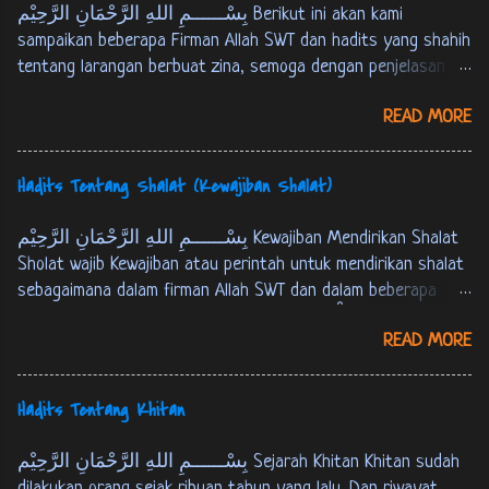
بِسْــــــمِ اللهِ الرَّحْمَانِ الرَّحِيْم Berikut ini akan kami
عَلَى اْلمُؤْمِنِيْنَ. النور:2-3 Perempuan yang berzina dan laki-
sampaikan beberapa Firman Allah SWT dan hadits yang shahih
laki yang berzina, maka deralah tiap-tiap seorang da...
tentang larangan berbuat zina, semoga dengan penjelasan ini
kita bisa mengamalkannya dan kita terhindari dari perbuatan
READ MORE
zina. Firman Allah : وَ لاَ تَقْرَبُوا الزّنى اِنَّه كَانَ فَاحِشَةً، وَ سَآءَ
سَبِيْلاً. الاسراء:32 Dan janganlah kamu mendekati zina ,
sesungguhnya zina itu adalah suatu perbuatan yang keji, dan
Hadits Tentang Shalat (Kewajiban Shalat)
suatu jalan yang buruk. [ QS. Al-Israa’ : 32 ] اَلزَّانِيَةُ وَ الزَّانِيْ
فَاجْلِدُوْا كُلَّ وَاحِدٍ مّنْهُمَا مِائَةَ جَلْدَةٍ وَّ لاَ تَأْخُذْكُمْ بِهِمَا رَأْفَةٌ
بِسْــــــمِ اللهِ الرَّحْمَانِ الرَّحِيْم Kewajiban Mendirikan Shalat
فِيْ دِيْنِ اللهِ اِنْ كُنْتُمْ تُؤْمِنُوْنَ بِاللهِ وَ اْليَوْمِ اْلاخِرِ، وَ لْيَشْهَدْ
Sholat wajib Kewajiban atau perintah untuk mendirikan shalat
عَذَابَهُمَا طَآئِفَةٌ مّنَ اْلمُؤْمِنِيْنَ. اَلزَّانِيْ لاَ يَنْكِحُ اِلاَّ زَانِيَةً اَوْ
sebagaimana dalam firman Allah SWT dan dalam beberapa
مُشْرِكَةً وَّ الزَّانِيَةُ لاَ يَنْكِحُهَآ اِلاَّ زَانٍ اَوْ مُشْرِكٌ، وَحُرّمَ ذلِكَ
hadits berikut ini : Firman Allah SWT : ... وَ اَقِمِ الصّلوةَ لِذِكْرِيْ.
عَلَى اْلمُؤْمِنِيْنَ. النور:2-3 Perempuan yang berzina dan laki-
READ MORE
طه:14 …. dirikanlah shalat untuk mengingat-Ku. [QS. Thaahaa :
laki yang berzina, maka deralah tiap-tiap seorang da...
14] فَاَقِيْمُوا الصَّلوةَ، اِنَّ الصَّلوةَ كَانَتْ عَلَى اْلمُؤْمِنِيْنَ كِتَابًا
مَوْقُوْتًا. النساء: 103 M aka dirikanlah shalat, sesungguhnya
Hadits Tentang Khitan
shalat itu adalah kewajiban yang telah ditentukan waktunya
atas orang-orang yang beriman. [QS. An-Nisaa' : 103] عَنْ عَبْدِ
بِسْــــــمِ اللهِ الرَّحْمَانِ الرَّحِيْم Sejarah Khitan Khitan sudah
اللهِ بْنِ عُمَرَ قَالَ: قَالَ رَسُوْلُ اللهِ ص: بُنِيَ اْلاِسْلاَمُ عَلَى
dilakukan orang sejak ribuan tahun yang lalu. Dan riwayat