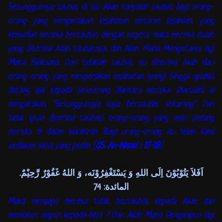
Sesungguhnya taubat di sisi Allah hanyalah taubat bagi orang-
orang yang mengerjakan kejahatan lantaran kejahilan, yang
kemudian mereka bertaubat dengan segera, maka mereka itulah
yang diterima Allah taubatnya, dan Allah Maha Mengetahui lagi
Maha Bijaksana. Dan tidaklah taubat itu diterima Allah dari
orang-orang yang mengerjakan kejahatan (yang) hingga apabila
datang ajal kepada seseorang diantara mereka, (barulah) ia
mengatakan, "Sesungguhnya saya bertaubat sekarang". Dan
tidak (pula diterima taubat) orang-orang yang mati sedang
mereka di dalam kekafiran. Bagi orang-orang itu telah Kami
sediakan siksa yang pedih. [
QS. An-Nisaa’ : 17-18
]
اَفَلاَ يَتُوْبُوْنَ اِلَى اللهِ وَ يَسْتَغْفِرُوْنَه، وَ اللهُ غَفُوْرٌ رَّحِيْمٌ.
المائدة: 74
Maka mengapa mereka tidak bertaubat kepada Allah dan
memohon ampun kepada-Nya ? Dan Allah Maha Pengampun lagi