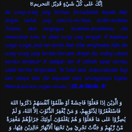
اِنَّكَ عَلى كُلّ شَيْءٍ قَدِيْرٌ. التحريم:8
Hai orang-orang yang beriman, bertaubatlah kepada Allah
dengan taubat yang semurni-murninya, mudah-mudahan
Tuhanmu akan menghapus kesalahan-kesalahanmu dan
memasukkan kamu ke dalam surga yang mengalir di bawahnya
sungai-sungai, pada hari ketika Allah tidak menghinakan Nabi dan
orang-orang yang beriman bersama dengan dia; sedang cahaya
mereka memancar di hadapan dan di sebelah kanan mereka,
sambil mereka mengatakan, "Ya Tuhan kami, sempurnakanlah bagi
kami cahaya kami dan ampunilah kami; sesungguhnya Engkau
Maha Kuasa atas segala sesuatu". [
QS. At-Tahriim : 8
]
وَ الَّذِيْنَ اِذَا فَعَلُوْا فَاحِشَةً اَوْ ظَلَمُوْا اَنْفُسَهُمْ ذَكَرُوا اللهَ
فَاسْتَغْفَرُوْا لِذُنُوْبِهِمْ، وَ مَنْ يَّغْفِرُ الذُّنُوْبَ اِلاَّ اللهُ، وَ لَمْ
يُصِرُّوْا عَلى مَا فَعَلُوْا وَ هُمْ يَعْلَمُوْنَ. اُولئِكَ جَزَاؤُهُمْ مَغْفِرَةٌ
مّنْ رَّبّهِمْ وَ جَنَّاتٌ تَجْرِيْ مِنْ تَحْتِهَا اْلاَنْهَارُ خَالِدِيْنَ فِيْهَا، وَ