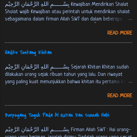
نَبْلُوْكُمْ بِالشَّرّ وَ اْلخَيْرِ فِتْنَةً، وَ اِلَيْنَا تُرْجَعُوْنَ. الانبياء:35 Tiap-
بِسْــــــمِ اللهِ الرَّحْمَانِ الرَّحِيْم Kewajiban Mendirikan Shalat
tiap yang berjiwa akan merasakan mati. Kami akan menguji
Sholat wajib Kewajiban atau perintah untuk mendirikan shalat
kamu dengan keburukan dan kebaikan sebagai cobaan (yang
sebagaimana dalam firman Allah SWT dan dalam beberapa
sebenar-benarnya). Dan hanya kepada Kamilah kamu
hadits berikut ini : Firman Allah SWT : ... وَ اَقِمِ الصّلوةَ لِذِكْرِيْ.
dikembalikan. [ QS. Al-Anbiyaa’ : 35 ]
READ MORE
طه:14 …. dirikanlah shalat untuk mengingat-Ku. [QS. Thaahaa :
14] فَاَقِيْمُوا الصَّلوةَ، اِنَّ الصَّلوةَ كَانَتْ عَلَى اْلمُؤْمِنِيْنَ كِتَابًا
مَوْقُوْتًا. النساء: 103 M aka dirikanlah shalat, sesungguhnya
Hadits Tentang Khitan
shalat itu adalah kewajiban yang telah ditentukan waktunya
atas orang-orang yang beriman. [QS. An-Nisaa' : 103] عَنْ عَبْدِ
بِسْــــــمِ اللهِ الرَّحْمَانِ الرَّحِيْم Sejarah Khitan Khitan sudah
اللهِ بْنِ عُمَرَ قَالَ: قَالَ رَسُوْلُ اللهِ ص: بُنِيَ اْلاِسْلاَمُ عَلَى
dilakukan orang sejak ribuan tahun yang lalu. Dan riwayat
خَمْسٍ: شَهَادَةِ اَنْ لاَ اِلهَ اِلاَّ اللهُ وَ اَنَّ مُحَمَّدًا رَسُوْلُ اللهِ، وَ
yang paling kuat menunjukkan bahwa khitan itu pertama kali
اِقَامِ الصَّلاَةِ، وَ اِيْتَاءِ الزَّكَاةِ، وَ حَجّ اْلبَيْتِ وَ صَوْمِ رَمَضَانَ.
dilakukan oleh Nabi Ibrahim AS, sebagaimana riwayat berikut :
احمد و البخارى و مسلم، فى نيل الاوطار 1: 333 Dari
READ MORE
عَنْ اَبِي هُرَيْرَةَ اَنَّ رَسُوْلَ اللهِ ص قَالَ: اخْتَتَنَ اِبْرَاهِيْمُ عَلَيْهِ
‘Abdullah bin ‘Umar, ia berkata : Rasulullah SAW bersabda,
السَّلاَمُ بَعْدَ ثَمَانِيْنَ سَنَةً وَاخْتَتَنَ بِالْقَدُوْمِ. البخارى 7: 143 Dari
“Islam itu terd...
Abu Hurairah bahwasanya Rasulullah SAW bersabda, "Nabi
Berpegang Teguh Pada Al Qu'ran Dan Sunnah Nabi
Ibrahim AS berkhitan setelah berusia delapan puluh tahun
dan beliau khitan dengan menggunakan kampak”. [HR. Bukhari
بِسْــــــمِ اللهِ الرَّحْمَانِ الرَّحِيْم Firman Allah SWT : Hai orang-
juz 7, hal. 143] عَنْ اَبِي هُرَيْرَةَ قَالَ: قَالَ رَسُوْلُ اللهِ ص: