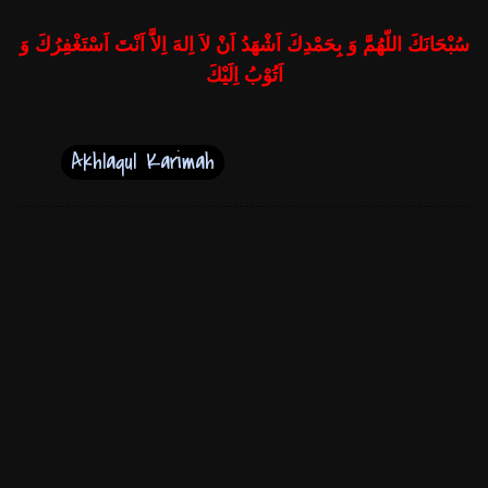
سُبْحَانَكَ اللّهُمَّ وَ بِحَمْدِكَ اَشْهَدُ اَنْ لاَ اِلهَ اِلاَّ اَنْتَ اَسْتَغْفِرُكَ وَ
اَتُوْبُ اِلَيْكَ
Akhlaqul Karimah