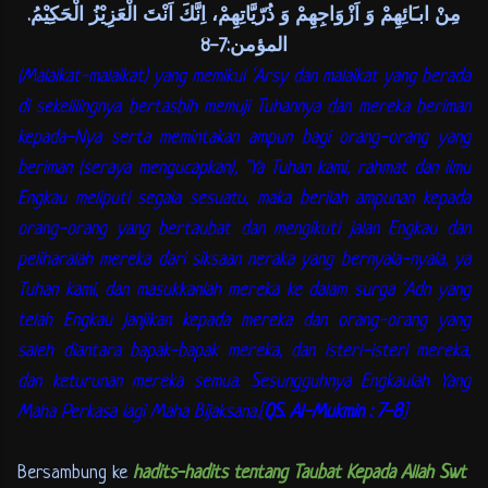
مِنْ ابـَائِهِمْ وَ اَزْوَاجِهِمْ وَ ذُرّيَّاتِهِمْ، اِنَّكَ اَنْتَ الْعَزِيْزُ الْحَكِيْمُ.
المؤمن:7-8
(Malaikat-malaikat) yang memikul ‘Arsy dan malaikat yang berada
di sekelilingnya bertasbih memuji Tuhannya dan mereka beriman
kepada-Nya serta memintakan ampun bagi orang-orang yang
beriman (seraya mengucapkan), "Ya Tuhan kami, rahmat dan ilmu
Engkau meliputi segala sesuatu, maka berilah ampunan kepada
orang-orang yang bertaubat dan mengikuti jalan Engkau dan
peliharalah mereka dari siksaan neraka yang bernyala-nyala, ya
Tuhan kami, dan masukkanlah mereka ke dalam surga ‘Adn yang
telah Engkau janjikan kepada mereka dan orang-orang yang
saleh diantara bapak-bapak mereka, dan isteri-isteri mereka,
dan keturunan mereka semua. Sesungguhnya Engkaulah Yang
Maha Perkasa lagi Maha Bijaksana.[
QS. Al-Mukmin : 7-8
]
Bersambung ke
hadits-hadits tentang Taubat Kepada Allah Swt