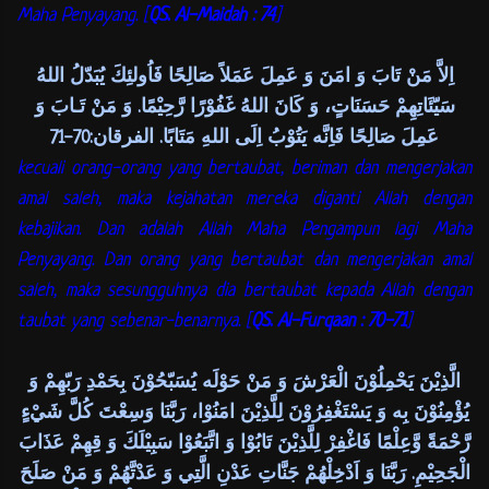
Maha Penyayang. [
QS. Al-Maidah : 74
]
اِلاَّ مَنْ تَابَ وَ امَنَ وَ عَمِلَ عَمَلاً صَالِحًا فَاُولئِكَ يُبَدّلُ اللهُ
سَيّئَاتِهِمْ حَسَنَاتٍ، وَ كَانَ اللهُ غَفُوْرًا رَّحِيْمًا. وَ مَنْ تَـابَ وَ
عَمِلَ صَالِحًا فَاِنَّه يَتُوْبُ اِلَى اللهِ مَتَابًا. الفرقان:70-71
kecuali orang-orang yang bertaubat, beriman dan mengerjakan
amal saleh, maka kejahatan mereka diganti Allah dengan
kebajikan. Dan adalah Allah Maha Pengampun lagi Maha
Penyayang. Dan orang yang bertaubat dan mengerjakan amal
saleh, maka sesungguhnya dia bertaubat kepada Allah dengan
taubat yang sebenar-benarnya. [
QS. Al-Furqaan : 70-71
]
الَّذِيْنَ يَحْمِلُوْنَ الْعَرْشَ وَ مَنْ حَوْلَه يُسَبّحُوْنَ بِحَمْدِ رَبّهِمْ وَ
يُؤْمِنُوْنَ بِه وَ يَسْتَغْفِرُوْنَ لِلَّذِيْنَ امَنُوْا، رَبَّنَا وَسِعْتَ كُلَّ شَيْءٍ
رَّحْمَةً وَّعِلْمًا فَاغْفِرْ لِلَّذِيْنَ تَابُوْا وَ اتَّبَعُوْا سَبِيْلَكَ وَ قِهِمْ عَذَابَ
الْجَحِيْمِ. رَبَّنَا وَ اَدْخِلْهُمْ جَنَّاتِ عَدْنِ الَّتِي وَ عَدْتَّهُمْ وَ مَنْ صَلَحَ