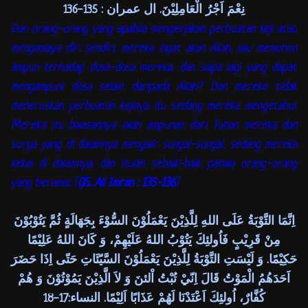
نِعْمَ اَجْرُ الْعَامِلِيْنَ. ال عمران : 135-136
Dan orang-orang yang apabila mengerjakan perbuatan keji atau
menganiaya diri sendiri, mereka ingat akan Allah, lalu memohon
ampun terhadap dosa-dosa mereka, dan siapa lagi yang dapat
mengampuni dosa selain daripada Allah? Dan mereka tidak
meneruskan perbuatan kejinya itu sedang mereka mengetahui.
Mereka itu balasannya ialah ampunan dari Tuhan mereka dan
surga yang di dalamnya mengalir sungai-sungai, sedang mereka
kekal di dalamnya; dan itulah sebaik-baik pahala orang-orang
yang beramal. [
QS. Ali Imran : 135-136
]
اِنَّمَا التَّوْبَةُ عَلَى اللهِ لِلَّذِيْنَ يَعْمَلُوْنَ السُّوْءَ بِجَهَالَةٍ ثُمَّ يَتُوْبُوْنَ
مِنْ قَرِيْبٍ فَاُولئِكَ يَتُوْبُ اللهُ عَلَيْهِمْ، وَ كَانَ اللهُ عَلِيْمًا
حَكِيْمًا. وَ لَيْسَتِ التَّوْبَةُ لِلَّذِيْنَ يَعْمَلُوْنَ السَّيّئَاتِ حَتّى اِذَا حَضَرَ
اَحَدَهُمُ الْمَوْتُ قَالَ اِنّيْ تُبْتُ اْلئنَ وَ لاَ الَّذِيْنَ يَمُوْتُوْنَ وَ هُمْ
كُفَّارٌ، اُولئِكَ اَعْتَدْنَا لَهُمْ عَذَابًا اَلِيْمًا. النساء:17-18