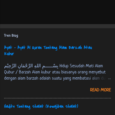
Tren Blog
Ayat - Ayat Al Quran Tentang Alam Barzah Atau
Kubur
بِسْــــــمِ اللهِ الرَّحْمَانِ الرَّحِيْم Hidup Sesudah Mati Alam
Qubur / Barzah Alam kubur atau biasanya orang menyebut
dengan alam barzah adalah suatu yang membatasi alam dunia
dan akherat. Setiap manusia akan mengalami mati, kemudian
READ MORE
berada pada alam kubur atau alam barzah, yaitu masa
setelah manusia mati sampai hari kiamat atau tempat
persinggahan pertama menuju akherat. Berikut ini Firman
Hadits Tentang Shalat (Kewajiban Shalat)
Allah SWT tentang alam kubur : كُلُّ نَفْسٍ ذَائِقَةُ اْلمَوْتِ، وَ