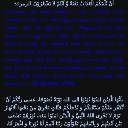
اَنْ يَّاْتِيَكُمُ الْعَذَابُ بَغْتَةً وَّ اَنْتُمْ لاَ تَشْعُرُوْنَ. الزمر:53
Katakanlah, "Hai hamba-hamba-Ku yang melampaui batas
terhadap diri mereka sendiri, janganlah kamu berputus asa dari
rahmat Allah. Sesungguhnya Allah mengampuni dosa-dosa
semuanya. Sesungguh-nya Dialah Yang Maha Pengampun lagi
Maha Penyayang. Dan kembalilah kamu kepada Tuhanmu, dan
berserah dirilah kepada-Nya sebelum datang adzab kepadamu
kemudian kamu tidak dapat ditolong (lagi). Dan ikutilah sebaik-
baik apa yang telah diturunkan kepadamu dari Tuhanmu sebelum
datang adzab kepadamu dengan tiba-tiba, sedang kamu tidak
menyadarinya, [
QS. Az-Zumar : 53-55
]
ياَيُّهَا الَّذِيْنَ امَنُوْا تُوْبُوْا اِلى اللهِ تَوْبَةً نَّصُوْحًا، عَسى رَبُّكُمْ اَنْ
يُّكَفّرَ عَنْكُمْ سَيّئَاتِكُمْ وَ يُدْخِلَكُمْ جَنَّاتٍ تَجْرِيْ مِنْ تَحْتِهَا اْلاَنْهَارُ
يَوْمَ لاَ يُخْزِى اللهُ النَّبِيَّ وَ الَّذِيْنَ امَنُوْا مَعَه، نُوْرُهُمْ يَسْعى
بَيْنَ اَيْدِيْهِمْ وَ بِاَيْمَانِهِمْ يَقُوْلُوْنَ رَبَّنَا اَتْمِمْ لَنَا نُوْرَنَا وَ اغْفِرْ لَنَا،