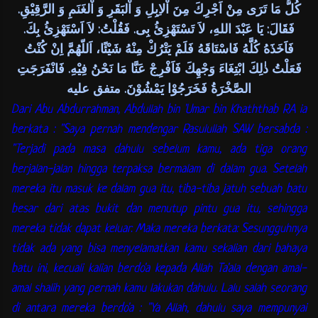
كُلُّ مَا تَرَى مِنْ اَجْرِكَ مِنَ اْلاِبِلِ وَ اْلبَقَرِ وَ اْلغَنَمِ وَ الرَّقِيْقِ.
فَقَالَ: يَا عَبْدَ اللهِ، لاَ تَسْتَهْزِئُ بِى. فَقُلْتُ: لاَ اَسْتَهْزِئُ بِكَ.
فَاَخَذَهُ كُلَّهُ فَاسْتَاقَهُ فَلَمْ يَتْرُكْ مِنْهُ شَيْئًا، اَللّهُمَّ اِنْ كُنْتُ
فَعَلْتُ ذٰلِكَ ابْتِغَاءَ وَجْهِكَ فَاَفْرِجْ عَنَّا مَا نَحْنُ فِيْهِ. فَانْفَرَجَتِ
الصَّخْرَةُ فَخَرَجُوْا يَمْشُوْنَ. متفق عليه
Dari Abu Abdurrahman, Abdullah bin 'Umar bin Khaththab RA ia
berkata : "Saya pernah mendengar Rasulullah SAW bersabda :
"Terjadi pada masa dahulu sebelum kamu, ada tiga orang
berjalan-jalan hingga terpaksa bermalam di dalam gua. Setelah
mereka itu masuk ke dalam gua itu, tiba-tiba jatuh sebuah batu
besar dari atas bukit dan menutup pintu gua itu, sehingga
mereka tidak dapat keluar. Maka mereka berkata: Sesungguhnya
tidak ada yang bisa menyelamatkan kamu sekalian dari bahaya
batu ini, kecuali kalian berdo'a kepada Allah Ta'ala dengan amal-
amal shalih yang pernah kamu lakukan dahulu. Lalu salah seorang
di antara mereka berdo'a : "Ya Allah, dahulu saya mempunyai