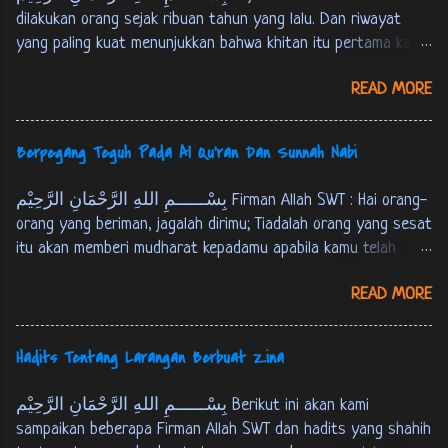
اللهِ بْنِ عُمَرَ قَالَ: قَالَ رَسُوْلُ اللهِ ص: بُنِيَ اْلاِسْلاَمُ عَلَى
dilakukan orang sejak ribuan tahun yang lalu. Dan riwayat
خَمْسٍ: شَهَادَةِ اَنْ لاَ اِلهَ اِلاَّ اللهُ وَ اَنَّ مُحَمَّدًا رَسُوْلُ اللهِ، وَ
yang paling kuat menunjukkan bahwa khitan itu pertama kali
اِقَامِ الصَّلاَةِ، وَ اِيْتَاءِ الزَّكَاةِ، وَ حَجّ اْلبَيْتِ وَ صَوْمِ رَمَضَانَ.
dilakukan oleh Nabi Ibrahim AS, sebagaimana riwayat berikut :
احمد و البخارى و مسلم، فى نيل الاوطار 1: 333 Dari
READ MORE
عَنْ اَبِي هُرَيْرَةَ اَنَّ رَسُوْلَ اللهِ ص قَالَ: اخْتَتَنَ اِبْرَاهِيْمُ عَلَيْهِ
‘Abdullah bin ‘Umar, ia berkata : Rasulullah SAW bersabda,
السَّلاَمُ بَعْدَ ثَمَانِيْنَ سَنَةً وَاخْتَتَنَ بِالْقَدُوْمِ. البخارى 7: 143 Dari
“Islam itu terd...
Abu Hurairah bahwasanya Rasulullah SAW bersabda, "Nabi
Berpegang Teguh Pada Al Qu'ran Dan Sunnah Nabi
Ibrahim AS berkhitan setelah berusia delapan puluh tahun
dan beliau khitan dengan menggunakan kampak”. [HR. Bukhari
بِسْــــــمِ اللهِ الرَّحْمَانِ الرَّحِيْم Firman Allah SWT : Hai orang-
juz 7, hal. 143] عَنْ اَبِي هُرَيْرَةَ قَالَ: قَالَ رَسُوْلُ اللهِ ص:
orang yang beriman, jagalah dirimu; Tiadalah orang yang sesat
اخْتَتَنَ اِبْرَاهِيْمُ النَّبِيُّ عَلَيْهِ السَّلاَمُ وَ هُوَ ابْنُ ثَمَانِيْنَ سَنَةً
itu akan memberi mudharat kepadamu apabila kamu telah
بِالْقَدُوْمِ. مسلم 4: 1839 Dari Abu Hurairah, ia berkata;
mendapat petunjuk[*]. hanya kepada Allah kamu kembali
Rasulullah SAW bersabda, "Nabi Ibrahim 'AS berkhitan saat
READ MORE
semuanya, Maka Dia akan menerangkan kepadamu apa yang
beliau berusia delapan puluh tahun dengan menggunakan
telah kamu kerjakan. [QS. Al-Maaidah : 105] [*] Maksudnya:
kampak". [HR. Muslim juz 4, hal. 1839]
kesesatan orang lain itu tidak akan memberi mudharat
Hadits Tentang Larangan Berbuat Zina
kepadamu, Asal kamu telah mendapat petunjuk. tapi tidaklah
berarti bahwa orang tidak disuruh berbuat yang ma'ruf dan
بِسْــــــمِ اللهِ الرَّحْمَانِ الرَّحِيْم Berikut ini akan kami
mencegah dari yang munkar. Hadits Rasulullah SAW Dari Abu
sampaikan beberapa Firman Allah SWT dan hadits yang shahih
Umayyah Asy-Sya’baniy, ia berkata : Saya pernah bertanya