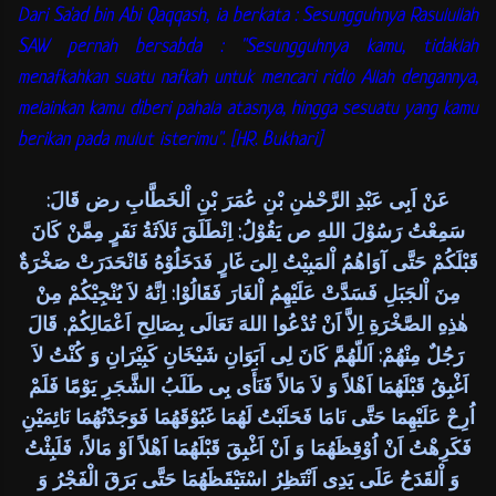
Dari Sa'ad bin Abi Qaqqash, ia berkata : Sesungguhnya Rasulullah
SAW pernah bersabda : "Sesungguhnya kamu, tidaklah
menafkahkan suatu nafkah untuk mencari ridlo Allah dengannya,
melainkan kamu diberi pahala atasnya, hingga sesuatu yang kamu
berikan pada mulut isterimu". [HR. Bukhari]
عَنْ اَبِى عَبْدِ الرَّحْمٰنِ بْنِ عُمَرَ بْنِ اْلخَطَّابِ رض قَالَ:
سَمِعْتُ رَسُوْلَ اللهِ ص يَقُوْلُ: اِنْطَلَقَ ثَلاَثَةُ نَفَرٍ مِمَّنْ كَانَ
قَبْلَكُمْ حَتَّى آوَاهُمُ اْلمَبِيْتُ اِلىَ غَارٍ فَدَخَلُوْهُ فَانْحَدَرَتْ صَخْرَةٌ
مِنَ اْلجَبَلِ فَسَدَّتْ عَلَيْهِمُ اْلغَارَ فَقَالُوْا: اِنَّهُ لاَ يُنْجِيْكُمْ مِنْ
هٰذِهِ الصَّخْرَةِ اِلاَّ اَنْ تُدْعُوا اللهَ تَعَالَى بِصَالِحِ اَعْمَالِكُمْ. قَالَ
رَجُلٌ مِنْهُمْ: اَللّهُمَّ كَانَ لِى اَبَوَانِ شَيْخَانِ كَبِيْرَانِ وَ كُنْتُ لاَ
اَغْبِقُ قَبْلَهُمَا اَهْلاً وَ لاَ مَالاً فَنَأَى بِى طَلَبُ الشَّجَرِ يَوْمًا فَلَمْ
اُرِحْ عَلَيْهِمَا حَتَّى نَامَا فَحَلَبْتُ لَهُمَا غَبُوْقَهُمَا فَوَجَدْتُهُمَا نَائِمَيْنِ
فَكَرِهْتُ اَنْ اُوْقِظَهُمَا وَ اَنْ اَغْبِقَ قَبْلَهُمَا اَهْلاً اَوْ مَالاً، فَلَبِثْتُ
وَ اْلقَدَحُ عَلَى يَدِى اَنْتَظِرُ اسْتَيْقَظَهُمَا حَتَّى بَرَقَ الْفَجْرُ وَ