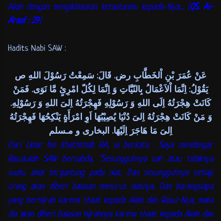
Allah dengan mengikhlaskan ketaatanmu kepada-Nya.... [
QS. Al-
A'raaf : 29
]
Hadits Nabi SAW :
عَنْ عُمَرَ بْنِ اْلخَطَّابِ رض. قَالَ: سَمِعْتُ رَسُوْلَ اللهِ ص
يَقُوْلُ: اِنَّمَا اْلاَعْمَالُ بِالنّيَّاتِ وَ اِنَّمَا لِكُلّ امْرِئٍ مَّا نَوَى. فَمَنْ
كَانَتْ هِجْرَتُهُ اِلَى اللهِ وَ رَسُوْلِهِ فَهِجْرَتُهُ اِلىَ اللهِ وَ رَسُوْلِهِ.
وَ مَنْ كَانَتْ هِجْرَتُهُ اِلىَ دُنْيَا يُصِيْبُهَا اَوِ امْرَأَةٍ يَنْكِحُهَا فَهِجْرَتُهُ
اِلىَ مَا هَاجَرَ اِلَيْهَا. البخارى و مـسلم
Dari Umar bin Khaththab RA, ia berkata : Saya mendengar
Rasulullah SAW bersabda, "Sesungguhnya sah atau tidaknya
suatu amal tergantung pada niat. Dan sesungguhnya setiap
orang akan diberi balasan menurut niatnya. Dan barangsiapa
yang berhijrah karena thaat kepada Allah dan Rasul-Nya, maka
dia akan diberi balasan hijrahnya karena thaat kepada Allah dan