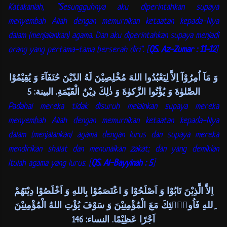
Katakanlah, "Sesungguhnya aku diperintahkan supaya
menyembah Allah dengan memurnikan ketaatan kepada-Nya
dalam (menjalankan) agama. Dan aku diperintahkan supaya menjadi
orang yang pertama-tama berserah diri". [
QS. Az-Zumar : 11-12
]
وَ مَآ اُمِرُوْآ اِلاَّ لِيَعْبُدُوا اللهَ مُخْلِصِيْنَ لَهُ الدّيْنَ حُنَفَآءَ وَ يُقِيْمُوْا
الصَّلوٰةَ وَ يُؤْتُوا الزَّكوٰةَ وَ ذٰلِكَ دِيْنُ الْقَيّمَةِ. البينة: 5
Padahal mereka tidak disuruh melainkan supaya mereka
menyembah Allah dengan memurnikan ketaatan kepada-Nya
dalam (menjalankan) agama dengan lurus dan supaya mereka
mendirikan shalat dan menunaikan zakat; dan yang demikian
itulah agama yang lurus. [
QS. Al-Bayyinah : 5
]
اِلاَّ الَّذِيْنَ تَابُوْا وَ اَصْلَحُوْا وَ اعْتَصَمُوْا بِاللهِ وَ اَخْلَصُوْا دِيْنَهُمْ
ِللهِ فَاُولٰۤئِكَ مَعَ الْمُؤْمِنِيْنَ وَ سَوْفَ يُؤْتِ اللهُ الْمُؤْمِنِيْنَ
اَجْرًا عَظِيْمًا. النساء: 146