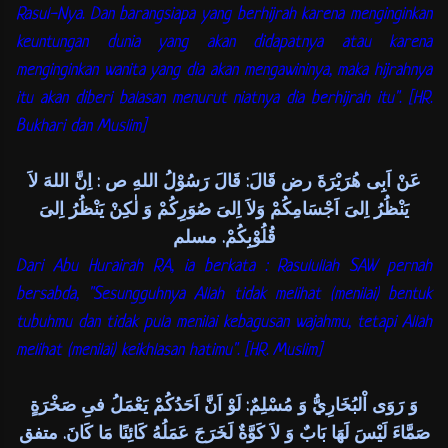
Rasul-Nya. Dan barangsiapa yang berhijrah karena menginginkan
keuntungan dunia yang akan didapatnya atau karena
menginginkan wanita yang dia akan mengawininya, maka hijrahnya
itu akan diberi balasan menurut niatnya dia berhijrah itu". [HR.
Bukhari dan Muslim]
عَنْ اَبِى هُرَيْرَةَ رض قَالَ: قَالَ رَسُوْلُ اللهِ ص : اِنَّ اللهَ لاَ
يَنْظُرُ اِلىَ اَجْسَامِكُمْ وَلاَ اِلىَ صُوَرِكُمْ وَ لٰكِنْ يَنْظُرُ اِلىَ
قُلُوْبِكُمْ. مسلم
Dari Abu Hurairah RA, ia berkata : Rasulullah SAW pernah
bersabda, "Sesungguhnya Allah tidak melihat (menilai) bentuk
tubuhmu dan tidak pula menilai kebagusan wajahmu, tetapi Allah
melihat (menilai) keikhlasan hatimu". [HR. Muslim]
وَ رَوَى اْلبُخَارِيُّ وَ مُسْلِمٌ: لَوْ اَنَّ اَحَدُكُمْ يَعْمَلُ فىِ صَخْرَةٍ
صَمَّاءَ لَيْسَ لَهَا بَابٌ وَ لاَ كَوَّةٌ لَخَرَجَ عَمَلُهُ كَائِنًا مَا كَانَ. متفق