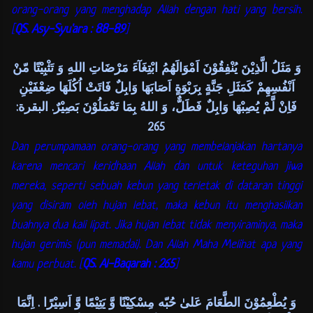
orang-orang yang menghadap Allah dengan hati yang bersih.
[
QS. Asy-Syu'ara : 88-89
]
وَ مَثَلُ الَّذِيْنَ يُنْفِقُوْنَ اَمْوَالَهُمُ ابْتِغَآءَ مَرْضَاتِ اللهِ وَ تَثْبِيْتًا مّنْ
اَنْفُسِهِمْ كَمَثَلِ جَنَّةٍ بِرَبْوَةٍ اَصَابَهَا وَابِلٌ فَاتَتْ اُكُلَهَا ضِعْفَيْنِ
فَاِنْ لَّمْ يُصِبْهَا وَابِلٌ فَطَلٌّ، وَ اللهُ بِمَا تَعْمَلُوْنَ بَصِيْرٌ. البقرة:
265
Dan perumpamaan orang-orang yang membelanjakan hartanya
karena mencari keridhaan Allah dan untuk keteguhan jiwa
mereka, seperti sebuah kebun yang terletak di dataran tinggi
yang disiram oleh hujan lebat, maka kebun itu menghasilkan
buahnya dua kali lipat. Jika hujan lebat tidak menyiraminya, maka
hujan gerimis (pun memadai). Dan Allah Maha Melihat apa yang
kamu perbuat. [
QS. Al-Baqarah : 265
]
وَ يُطْعِمُوْنَ الطَّعَامَ عَلىٰ حُبّه مِسْكِيْنًا وَّ يَتِيْمًا وَّ اَسِيْرًا . اِنَّمَا