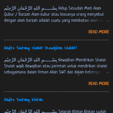
بِسْــــــمِ اللهِ الرَّحْمَانِ الرَّحِيْم Hidup Sesudah Mati Alam
Qubur / Barzah Alam kubur atau biasanya orang menyebut
dengan alam barzah adalah suatu yang membatasi alam dunia
dan akherat. Setiap manusia akan mengalami mati, kemudian
READ MORE
berada pada alam kubur atau alam barzah, yaitu masa
setelah manusia mati sampai hari kiamat atau tempat
persinggahan pertama menuju akherat. Berikut ini Firman
Hadits Tentang Shalat (Kewajiban Shalat)
Allah SWT tentang alam kubur : كُلُّ نَفْسٍ ذَائِقَةُ اْلمَوْتِ، وَ
نَبْلُوْكُمْ بِالشَّرّ وَ اْلخَيْرِ فِتْنَةً، وَ اِلَيْنَا تُرْجَعُوْنَ. الانبياء:35 Tiap-
بِسْــــــمِ اللهِ الرَّحْمَانِ الرَّحِيْم Kewajiban Mendirikan Shalat
tiap yang berjiwa akan merasakan mati. Kami akan menguji
Sholat wajib Kewajiban atau perintah untuk mendirikan shalat
kamu dengan keburukan dan kebaikan sebagai cobaan (yang
sebagaimana dalam firman Allah SWT dan dalam beberapa
sebenar-benarnya). Dan hanya kepada Kamilah kamu
hadits berikut ini : Firman Allah SWT : ... وَ اَقِمِ الصّلوةَ لِذِكْرِيْ.
dikembalikan. [ QS. Al-Anbiyaa’ : 35 ]
READ MORE
طه:14 …. dirikanlah shalat untuk mengingat-Ku. [QS. Thaahaa :
14] فَاَقِيْمُوا الصَّلوةَ، اِنَّ الصَّلوةَ كَانَتْ عَلَى اْلمُؤْمِنِيْنَ كِتَابًا
مَوْقُوْتًا. النساء: 103 M aka dirikanlah shalat, sesungguhnya
Hadits Tentang Khitan
shalat itu adalah kewajiban yang telah ditentukan waktunya
atas orang-orang yang beriman. [QS. An-Nisaa' : 103] عَنْ عَبْدِ
بِسْــــــمِ اللهِ الرَّحْمَانِ الرَّحِيْم Sejarah Khitan Khitan sudah