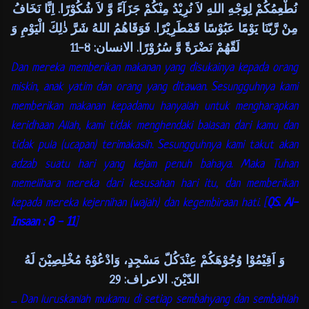
نُطْعِمُكُمْ لِوَجْهِ اللهِ لاَ نُرِيْدُ مِنْكُمْ جَزَآءً وَّ لاَ شُكُوْرًا. اِنَّا نَخَافُ
مِنْ رَّبّنَا يَوْمًا عَبُوْسًا قَمْطَرِيْرًا. فَوَقَاهُمُ اللهُ شَرَّ ذٰلِكَ الْيَوْمِ وَ
لَقّهُمْ نَضْرَةً وَّ سُرُوْرًا. الانسان: 8-11
Dan mereka memberikan makanan yang disukainya kepada orang
miskin, anak yatim dan orang yang ditawan. Sesungguhnya kami
memberikan makanan kepadamu hanyalah untuk mengharapkan
keridhaan Allah, kami tidak menghendaki balasan dari kamu dan
tidak pula (ucapan) terimakasih. Sesungguhnya kami takut akan
adzab suatu hari yang kejam penuh bahaya. Maka Tuhan
memelihara mereka dari kesusahan hari itu, dan memberikan
kepada mereka kejernihan (wajah) dan kegembiraan hati. [
QS. Al-
Insaan : 8 - 11
]
وَ اَقِيْمُوْا وُجُوْهَكُمْ عِنْدَكُلّ مَسْجِدٍ، وَادْعُوْهُ مُخْلِصِيْنَ لَهُ
الدّيْنَ. الاعراف: 29
.... Dan luruskanlah mukamu di setiap sembahyang dan sembahlah