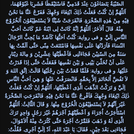
الصّبْيَةُ يَتَضَاغَوْنَ عِنْدَ قَدَمِيَّ فَاسْتَيْقَظَا فَشَرِبَا غَبُوْقَهُمَا،
اَللّهُمَّ اِنْ كُنْتُ فَعَلْتُ ذٰلِكَ ابْتِغَاءَ وَجْهِكَ فَفَرّجْ عَنَّا مَا نَحْنُ
فِيْهِ مِنْ هٰذِهِ الصَّخْرَةِ. فَانْفَرَجَتْ شَيْئًا لاَ يَسْتَطِيْعُوْنَ اْلخُرُوْجَ
مِنْهُ. قَالَ اْلاٰخَرُ: اَللّهُمَّ اِنَّهُ كَانَتْ لِى ابْنَةُ عَمّ كَانَتْ اَحَبَّ
النَّاسِ اِلَيَّ. و فى رواية: كُنْتُ اَحَبُّهَا كَاَشَدّ مَا يُحِبُّ الرّجَالُ
النّسَاءَ فَاَرَدْتُهَا عَلَى نَفْسِهَا فَامْتَنَعَتْ مِنّى حَتَّى اَلَمَّتْ بِهَا
سَنَةٌ مِنَ السّنِيْنَ فَجَاءَتْنِى فَاَعْطَيْتُهَا عِشْرِيْنَ وَ مِائَةَ دِيْنَارٍ
عَلَى اَنْ تُخَلّيَ بَيْنِى وَ بَيْنَ نَفْسِهَا فَفَعَلْتُ حَتَّى اِذَا قَدَرْتُ
عَلَيْهَا. و فى رواية: فَلَمَّا قَعَدْتُ بَيْنَ رِجْلَيْهَا قَالَتْ: اِتَّقِ اللهَ وَ
لاَ تَفُضَّ اْلخَاتَمَ اِلاَّ بِحَقّهِ. فَانْصَرَفْتُ عَنْهَا وَ هِيَ اَحَبُّ النَّاسِ
اِلَيَّ وَ تَرَكْتُ الذَّهَبَ الَّذِى اَعْطَيْتُهَا، اَللّهُمَّ اِنْ كُنْتُ فَعَلْتُ
ذٰلِكَ ابْتِغَاءَ وَجْهِكَ فَاَفْرِجْ عَنَّا مَا نَحْنُ فِيْهِ. فَانْفَرَجَتِ الصَّخْرَةُ
غَيْرَ اَنَّهُمْ لاَ يَسْتَطِيْعُوْنَ الْخُرُوْجَ مِنْهَا. وَ قَالَ الثَّالِثُ: اَللّهُمَّ
اسْتَأْجَرْتُ اُجَرَاءَ وَ اَعْطَيْتُهُمْ اَجْرَهُمْ غَيْرَ رَجُلٍ وَاحِدٍ تَرَكَ
الَّذِى لَهُ وَ ذَهَبَ فَثَمَّرْتُ اَجْرَهُ حَتَّى كَثُرَتْ مِنْهُ اْلاَمْوَالَ،
فَجَاءَنِى بَعْدَ حِيْنٍ، فَقَالَ: يَا عَبْدَ اللهِ، اَدّ اِلَيَّ اَجْرِى. فَقُلْتُ: