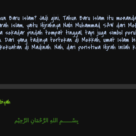
n Baru Islam? Jadi gini, Tahun Baru Islam itu menanda
arah Islam, yaitu Hijrahnya Nabi Muhammad SAW dari M
ma sekadar pindah tempat tinggal, tapi juga simbol per
m. Dari yang tadinya tertekan di Mekkah, umat Islam b
kuatan di Madinah. Nah, dari peristiwa Hijrah inilah 
adi, Tahun Baru Islam itu momen penting buat kita semua
t kembali perjuangan Nabi dan para sahabat. Ucapan T
sanya Diucapkan? Banyak banget variasi ucapan Tahun 
g paling umum sih, biasanya kita mengucapkan: "Selamat
emoga di tahun baru ini, kita semua bisa menjadi pribadi
angat baru! Mari kita tingkatkan iman dan taqwa kita ke
biyah
بِسْــــــمِ اللهِ الرَّحْمَانِ الرَّحِيْم