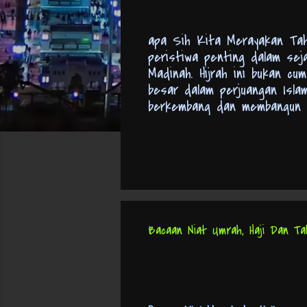
apa Sih Kita Merayakan Tahu
peristiwa penting dalam sej
Madinah. Hijrah ini bukan cu
besar dalam perjuangan Isla
berkembang dan membangun ke
kalender Hijriyah dimulai. J
umat Muslim untuk menginga
Islam: Apa Aja Sih yang Bia
yang bisa kita gunakan. Yan
Baru Islam 1447 Hijriyah." "S
baik lagi." "Tahun baru, sem
Bacaan Niat Umrah, Haji Dan Tal