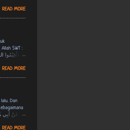
r : كُلُّ
READ MORE
nar-
 Allah SWT :
READ MORE
عُمَرَ قَالَ
 sebagaimana
READ MORE
, hal. 143]