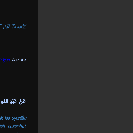
 [HR. Tirmidzi
ajjan
. Apabila
عَنْ عَبْدِ اللهِ بْ
k laa syariika
lah kusambut