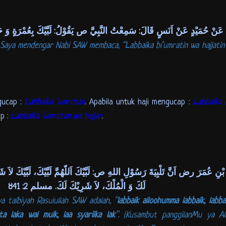
عَنْ حُمَيْدٍ عَنْ اَنَسٍ قَالَ: سَمِعْتُ النَّبِيَّ ص يَقُوْلُ: لَبَّيْكَ بِعُمْرَةٍ وَ حَج
: Saya mendengar Nabi SAW membaca, “Labbaika bi’umratin wa hajjatin”.
gucap :
Labbaika ‘umrotan
. Apabila untuk haji mengucap :
Labbaika h
ap :
Labbaika ‘umrotan wa hajjan
.
نِ عُمَرَ رض اَنَّ تَلْبِيَةَ رَسُوْلِ اللهِ ص: لَبَّيْكَ اَللّهُمَّ لَبَّيْكَ، لَبَّيْكَ لاَ شَرِ
لَكَ وَ الْمُلْكَ، لاَ شَرِيْكَ لَكَ. مسلم 2: 841
a talbiyah Rasulullah SAW adalah, ”
labbaik alloohumma labbaik, labbai
ta laka wal mulk, laa syariika lak
”. (Kusambut panggilanMu ya Al