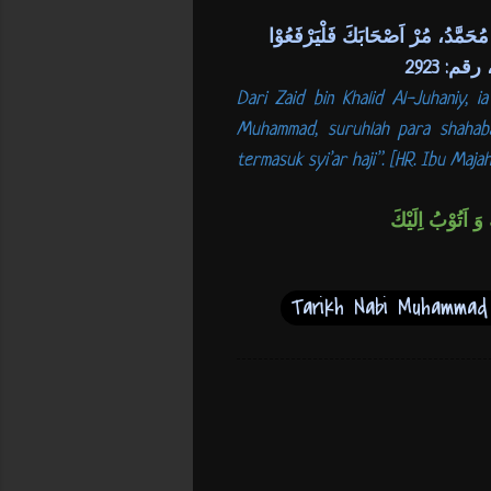
حَمَّدُ، مُرْ اَصْحَابَكَ فَلْيَرْفَعُوْا
Dari Zaid bin Khalid Al-Juhaniy, i
Muhammad, suruhlah para shahaba
termasuk syi’ar haji”. [HR. Ibu Majah 
وَ اَتُوْبُ اِلَيْكَ
Tarikh Nabi Muhamma