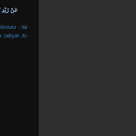
عَنْ زَيْدِ 
berkata : Hai
 talbiyah itu