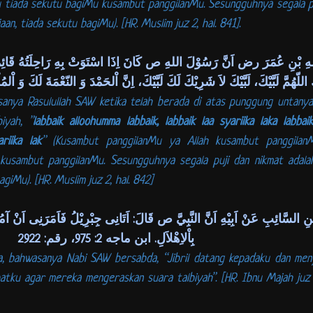
 tiada sekutu bagiMu kusambut panggilanMu. Sesungguhnya segala pu
an, tiada sekutu bagiMu). [HR. Muslim juz 2, hal. 841].
هِ بْنِ عُمَرَ رض اَنَّ رَسُوْلَ اللهِ ص كَانَ اِذَا اسْتَوَتْ بِهِ رَاحِلَتُهُ قَائِمَة
َ اللّهُمَّ لَبَّيْكَ، لَبَّيْكَ لاَ شَرِيْكَ لَكَ لَبَّيْكَ، اِنَّ اْلحَمْدَ وَ النّعْمَةَ لَكَ وَ اْ
anya Rasulullah SAW ketika telah berada di atas punggung untanya d
iyah, ”
labbaik alloohumma labbaik, labbaik laa syariika laka labbai
riika lak
” (Kusambut panggilanMu ya Allah kusambut panggilan
kusambut panggilanMu. Sesungguhnya segala puji dan nikmat adala
giMu). [HR. Muslim juz 2, hal. 842]
ْنِ السَّائِبِ عَنْ اَبِيْهِ اَنَّ النَّبِيَّ ص قَالَ: اَتَانِى جِبْرِيْلُ فَاَمَرَنِى اَنْ آمُ
بِاْلاِهْلاَلِ. ابن ماجه 2: 975، رقم: 2922
nya, bahwasanya Nabi SAW bersabda, “Jibril datang kepadaku dan me
ku agar mereka mengeraskan suara talbiyah”. [HR. Ibnu Majah juz 2,