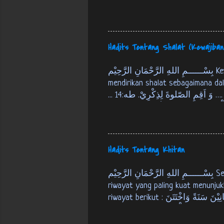
kiamat atau tempat persinggahan pe
نَفْسٍ ذَائِقَةُ اْلمَوْتِ، وَ نَبْلُوْكُمْ بِالشَّرّ وَ اْلخَيْرِ فِتْنَةً، وَ اِلَيْنَا تُرْجَعُوْنَ. الانبياء:35 Tiap-tiap yang berjiwa akan
merasakan mati. Kami akan menguj
benarnya). Dan hanya kepada Kamila
Hadits Tentang Shalat (Kewajiban
بِسْــــــمِ اللهِ الرَّحْمَانِ الرَّحِيْم Kewajiban Mendirikan Shalat Sholat wajib Kewajiban atau perintah untuk
mendirikan shalat sebagaimana dal
... وَ اَقِمِ الصّلوةَ لِذِكْرِيْ. طه:14 …. dirikanlah shalat untuk mengingat-Ku. [QS. Thaahaa : 14] فَاَقِيْمُوا الصَّلوةَ، اِنَّ
الصَّلوةَ كَانَتْ عَلَى اْلمُؤْمِنِيْنَ كِتَابًا مَوْقُوْتًا. النساء: 103 M aka dirikanlah shalat, sesungguhnya shalat itu adalah
kewajiban yang telah ditentukan waktunya 
ّ اللهُ وَ اَنَّ مُحَمَّدًا رَسُوْلُ اللهِ، وَ
اِقَامِ الصَّلاَةِ، وَ اِيْتَاءِ الزَّكَاةِ، وَ حَجّ اْلبَيْتِ وَ صَوْمِ رَمَضَانَ. احمد و البخارى و مسلم، فى نيل الاوطار 1: 333 Dari
Hadits Tentang Khitan
‘Abdullah bin ‘Umar, ia berkata : Ra
بِسْــــــمِ اللهِ الرَّحْمَانِ الرَّحِيْم Sejarah Khitan Khitan sudah dilakukan orang sejak ribuan tahun yang lalu. Dan
riwayat yang paling kuat menunjuk
riwayat berikut : عَنْ اَبِي هُرَيْرَةَ اَنَّ رَسُوْلَ اللهِ ص قَالَ: اخْتَتَنَ اِبْرَاهِيْمُ عَلَيْهِ السَّلاَمُ بَعْدَ ثَمَانِيْنَ سَنَةً وَاخْتَتَنَ
بِالْقَدُوْمِ. البخارى 7: 143 Dari Abu Hurairah bahwasanya Rasulullah SAW bersabda, "Nabi Ibrahim AS berkhitan
setelah berusia delapan puluh tahu