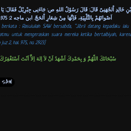
بْنِ خَالِدِ اْلجُهَنِىّ قَالَ: قَالَ رَسُوْلُ اللهِ ص: جَاءَنِى جِبْرِيْلُ فَقَالَ: يَا مُ
اَصْواتَهُمْ بِالتَّلْبِيَةِ، فَاِنَّهَا مِنْ شِعَارِ اْلحَجّ. ابن ماجه 2: 975، رقم: 2923
a berkata : Rasulullah SAW bersabda, “Jibril datang kepadaku lalu 
tmu untuk mengeraskan suara mereka ketika bertalbiyah, karena
juz 2, hal. 975, no. 2923]
سُبْحَانَكَ اللّهُمَّ وَ بِحَمْدِكَ اَشْهَدُ اَنْ لاَ اِلهَ اِلاَّ اَنْتَ اَسْتَغْفِرُكَ 
d SAW