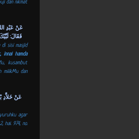
ji dan nikmat
عَنْ عَبْدِ الل
فَقَالَ: لَبَّيْك
i sisi masjid
k, innal hamda
Mu, kusambut
h milikMu dan
عَنْ خَلاَّدِ ب
nyuruhku agar
 hal. 974, no.