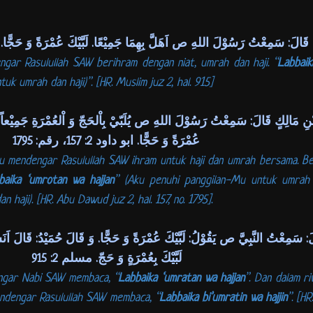
َالَ: سَمِعْتُ رَسُوْلَ اللهِ ص اَهَلَّ بِهِمَا جَمِيْعًا. لَبَّيْكَ عُمْرَةً وَ حَجًّا. ل
ngar Rasulullah SAW berihram dengan niat, umrah dan haji. “
Labbai
k umrah dan haji)”. [HR. Muslim juz 2, hal. 915]
ِ مَالِكٍ قَالَ: سَمِعْتُ رَسُوْلَ اللهِ ص يُلَبّيْ بِاْلحَجّ وَ اْلعُمْرَةِ جَمِيْعاً. يَقُوْ
عُمْرَةً وَ حَجًّا. ابو داود 2: 157، رقم: 1795
Aku mendengar Rasulullah SAW ihram untuk haji dan umrah bersama. B
baika ‘umrotan wa hajjan
” (Aku penuhi panggilan-Mu untuk umrah 
haji). [HR. Abu Dawud juz 2, hal. 157, no. 1795].
: سَمِعْتُ النَّبِيَّ ص يَقُوْلُ: لَبَّيْكَ عُمْرَةً وَ حَجًّا. وَ قَالَ حُمَيْدُ: قَا
لَبَّيْكَ بِعُمْرَةٍ وَ حَجّ. مسلم 2: 915
engar Nabi SAW membaca, “
Labbaika ‘umratan wa hajjan
”. Dan dalam r
endengar Rasulullah SAW membaca, “
Labbaika bi’umratin wa hajjin
”. [HR