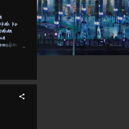
i
ekkah ke
ubahan
isa
kemudian
 sebagai
ahun Baru
Baru Islam
 Tahun
 yang lebih
pada ...