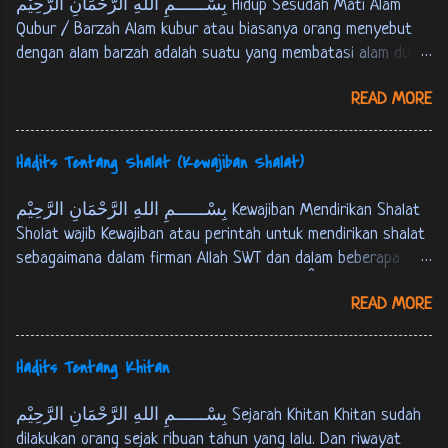
بِسْــــــمِ اللهِ الرَّحْمَانِ الرَّحِيْم Hidup Sesudah Mati Alam
Qubur / Barzah Alam kubur atau biasanya orang menyebut
dengan alam barzah adalah suatu yang membatasi alam dunia
dan akherat. Setiap manusia akan mengalami mati, kemudian
READ MORE
berada pada alam kubur atau alam barzah, yaitu masa
setelah manusia mati sampai hari kiamat atau tempat
persinggahan pertama menuju akherat. Berikut ini Firman
Hadits Tentang Shalat (Kewajiban Shalat)
Allah SWT tentang alam kubur : كُلُّ نَفْسٍ ذَائِقَةُ اْلمَوْتِ، وَ
نَبْلُوْكُمْ بِالشَّرّ وَ اْلخَيْرِ فِتْنَةً، وَ اِلَيْنَا تُرْجَعُوْنَ. الانبياء:35 Tiap-
بِسْــــــمِ اللهِ الرَّحْمَانِ الرَّحِيْم Kewajiban Mendirikan Shalat
tiap yang berjiwa akan merasakan mati. Kami akan menguji
Sholat wajib Kewajiban atau perintah untuk mendirikan shalat
kamu dengan keburukan dan kebaikan sebagai cobaan (yang
sebagaimana dalam firman Allah SWT dan dalam beberapa
sebenar-benarnya). Dan hanya kepada Kamilah kamu
hadits berikut ini : Firman Allah SWT : ... وَ اَقِمِ الصّلوةَ لِذِكْرِيْ.
dikembalikan. [ QS. Al-Anbiyaa’ : 35 ]
READ MORE
طه:14 …. dirikanlah shalat untuk mengingat-Ku. [QS. Thaahaa :
14] فَاَقِيْمُوا الصَّلوةَ، اِنَّ الصَّلوةَ كَانَتْ عَلَى اْلمُؤْمِنِيْنَ كِتَابًا
مَوْقُوْتًا. النساء: 103 M aka dirikanlah shalat, sesungguhnya
Hadits Tentang Khitan
shalat itu adalah kewajiban yang telah ditentukan waktunya
atas orang-orang yang beriman. [QS. An-Nisaa' : 103] عَنْ عَبْدِ
بِسْــــــمِ اللهِ الرَّحْمَانِ الرَّحِيْم Sejarah Khitan Khitan sudah
اللهِ بْنِ عُمَرَ قَالَ: قَالَ رَسُوْلُ اللهِ ص: بُنِيَ اْلاِسْلاَمُ عَلَى
dilakukan orang sejak ribuan tahun yang lalu. Dan riwayat