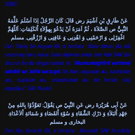
2080]
عَنْ طَارِقِ بْنِ اَشْيَمَ رض قَالَ: كَانَ الرَّجُلُ اِذَا اَسْلَمَ عَلَّمَهُ
النَّبِيُّ ص الصَّلاَةَ ، ثُمَّ اَمَرَهُ اَنْ يَدْعُوَ بِهؤُلاَءِ اْلكَلِمَاتِ: اَللّهُمَّ
اغْفِرْلِى وَ ارْحَمْنِى وَ اهْدِنِى وَ عَافِنِى وَ ارْزُقْنِى. مسلم
Dari Thariq bin Asyyam RA, ia berkata : Biasa dahulu jika ada
seseorang baru masuk Islam diajarkan shalat oleh Nabi SAW dan
disuruh berdia dengan kalimat ini, “
Alloomummaghfirlii warhamnii
wahdinii wa ‘aafinii warzuqnii.
(Ya Allah, ampunilah aku, kasihanilah
aku, tunjukilah aku, selamatkanlah aku dan berilah rizqi
kepadaku)”. [HR. Muslim]
عَنْ اَبِى هُرَيْرَةَ رض عَنِ النَّبِيّ ص يَقُوْلُ: تَعَوَّذُوْا بِاللهِ مِنْ
جَهْدِ اْلبَلاَءِ وَ دَرْكِ الشَّقَاءِ وَ سُوْءِ اْلقَضَاءِ وَ شَمَاتَةِ اْلاَعْدَاءِ.
البخارى و مسلم
Dari Abu Hurairah RA, ia berkata : Rasulullah SAW bersabda,