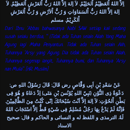
اِلاَّ اللهُ اْلعَظِيْمُ اْلحَلِيْمُ. لاَ اِلهَ اِلاَّ اللهُ رَبُّ اْلعَرْشِ اْلعَظِيْمُ. لاَ
اِلهَ اِلاَّ اللهُ رَبُّ اْلسَمَاوَاتِ وَ رُبُّ اْلاَرْضِ وَ رُبُّ اْلعَرْشِ
اْلكَرِيْمُ. مسلم
Dari Ibnu ‘Abbas bahwasanya Nabi SAW setiap kali sedang
susah selalu berdoa, “ (Tidak ada Tuhan selain Allah Yang Maha
Agung lagi Maha Penyantun. Tidak ada Tuhan selain Allh,
Tuhannya ‘Arsy yang Agung. Dia tidak ada Tuhan selain Allah,
Tuhannya segenap langit, Tuhannya bumi, dan Tuhannya ‘Arsy
nan Mulia”. [HR. Muslim]
عَنْ سَعْدِ بْنِ اَبِى وَقَّاصٍ رض قَالَ: قَالَ رَسُوْلُ اللهِ ص:
دَعْوَةُ ذِى النُّوْنِ (نَبِيّ اللهِ يُوْنُسَ بْنِ مَتَى) اِذْ دَعَاهُ وَ هُوَ فِى
بَطْنِ اْلحُوْتِ: لاَ اِلهَ اِلاَّ اَنْتَ سُبْحَانَكَ اِنّى كُنْتُ مِنَ الظَّالِمِيْنَ.
فَاِنَّهُ لَمْ يَدْعُ بِهَا رَجُلٌ مُسْلِمٌ فِى شَيْءٍ قَطُّ اِلاَّ اسْتَجَابَ اللهُ
لَهُ. الترمذى و اللفظ له و النسائى و الحاكم و قال: صحيح
الاسناد