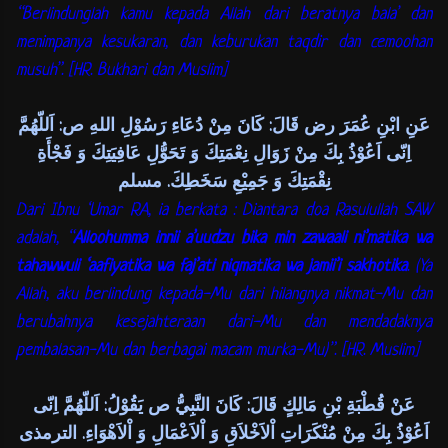
“Berlindunglah kamu kepada Allah dari beratnya bala’ dan
menimpanya kesukaran, dan keburukan taqdir dan cemoohan
musuh”. [HR. Bukhari dan Muslim]
عَنِ ابْنِ عُمَرَ رض قَالَ: كَانَ مِنْ دُعَاءِ رَسُوْلِ اللهِ ص: اَللّهُمَّ
اِنّى اَعُوْذُ بِكَ مِنْ زَوَالِ نِعْمَتِكَ وَ تَحَوُّلِ عَافِيَتِكَ وَ فَجْأَةِ
نِقْمَتِكَ وَ جَمِيْعِ سَخَطِكَ. مسلم
Dari Ibnu ‘Umar RA, ia berkata : Diantara doa Rasulullah SAW
adalah, “
Alloohumma innii a’uudzu bika min zawaali ni’matika wa
tahawwuli ‘aafiyatika wa faj’ati niqmatika wa jamii’i sakhotika
. (Ya
Allah, aku berlindung kepada-Mu dari hilangnya nikmat-Mu dan
berubahnya kesejahteraan dari-Mu dan mendadaknya
pembalasan-Mu dan berbagai macam murka-Mu)”. [HR. Muslim]
عَنْ قُطْبَةِ بْنِ مَالِكٍ قَالَ: كَانَ النَّبِيُّ ص يَقُوْلُ: اَللّهُمَّ اِنّى
اَعُوْذُ بِكَ مِنْ مُنْكَرَاتِ اْلاَخْلاَقِ وَ اْلاَعْمَالِ وَ اْلاَهْوَاءِ. الترمذى