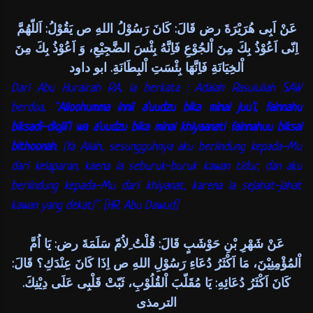
عَنْ اَبِى هُرَيْرَةَ رض قَالَ: كَانَ رَسُوْلُ اللهِ ص يَقُوْلُ: اَللّهُمَّ
اِنّى اَعُوْذُ بِكَ مِنَ اْلجُوْعِ فَاِنَّهُ بِئْسَ الضَّجِيْعِ، وَ اَعُوْذُ بِكَ مِنَ
اْلخِيَانَةِ فَاِنَّهَا بِئْسَتِ اْلبِطَانَةِ. ابو داود
Dari Abu Hurairah RA, ia berkata : Adalah Rasulullah SAW
berdoa, “
Alloohumma innii a’uudzu bika minal juu’i, fainnahu
biksadl-dlojii’i wa a’uudzu bika minal khiyaanati fainnahuu biksal
bithoonah
. (Ya Allah, sesungguhnya aku berlindung kepada-Mu
dari kelaparan, kaena ia seburuk-buruk kawan tidur, dan aku
berlindung kepada-Mu dari khiyanat, karena ia sejahat-jahat
kawan yang dekat)”. [HR. Abu Dawud]
عَنْ شَهْرِ بْنِ حَوْشَبٍ قَالَ: قُلْتُ ِلاُمّ سَلَمَةَ رض: يَا اُمَّ
اْلمُؤْمِنِيْنَ، مَا اَكْثَرُ دُعَاءِ رَسُوْلِ اللهِ ص اِذَا كَانَ عِنْدَكِ؟ قَالَ:
كَانَ اَكْثَرُ دُعَائِهِ: يَا مُقَلّبَ اْلقُلُوْبِ، ثَبّتْ قَلْبِى عَلَى دِيْنِكَ.
الترمذى