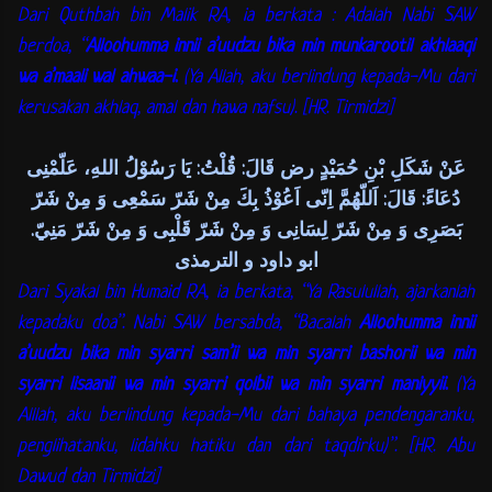
Dari Quthbah bin Malik RA, ia berkata : Adalah Nabi SAW
berdoa, “
Alloohumma innii a’uudzu bika min munkarootil akhlaaqi
wa a’maali wal ahwaa-i.
(Ya Allah, aku berlindung kepada-Mu dari
kerusakan akhlaq, amal dan hawa nafsu). [HR. Tirmidzi]
عَنْ شَكَلِ بْنِ حُمَيْدٍ رض قَالَ: قُلْتُ: يَا رَسُوْلُ اللهِ، عَلّمْنِى
دُعَاءً: قَالَ: اَللّهُمَّ اِنّى اَعُوْذُ بِكَ مِنْ شَرّ سَمْعِى وَ مِنْ شَرّ
بَصَرِى وَ مِنْ شَرّ لِسَانِى وَ مِنْ شَرّ قَلْبِى وَ مِنْ شَرّ مَنِيّ.
ابو داود و الترمذى
Dari Syakal bin Humaid RA, ia berkata, “Ya Rasulullah, ajarkanlah
kepadaku doa”. Nabi SAW bersabda, “Bacalah
Alloohumma innii
a’uudzu bika min syarri sam’ii wa min syarri bashorii wa min
syarri lisaanii wa min syarri qolbii wa min syarri maniyyii.
(Ya
Alllah, aku berlindung kepada-Mu dari bahaya pendengaranku,
penglihatanku, lidahku hatiku dan dari taqdirku)”. [HR. Abu
Dawud dan Tirmidzi]