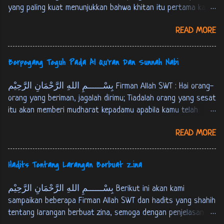
خَمْسٍ: شَهَادَةِ اَنْ لاَ اِلهَ اِلاَّ اللهُ وَ اَنَّ مُحَمَّدًا رَسُوْلُ اللهِ، وَ
yang paling kuat menunjukkan bahwa khitan itu pertama kali
اِقَامِ الصَّلاَةِ، وَ اِيْتَاءِ الزَّكَاةِ، وَ حَجّ اْلبَيْتِ وَ صَوْمِ رَمَضَانَ.
dilakukan oleh Nabi Ibrahim AS, sebagaimana riwayat berikut :
احمد و البخارى و مسلم، فى نيل الاوطار 1: 333 Dari
READ MORE
عَنْ اَبِي هُرَيْرَةَ اَنَّ رَسُوْلَ اللهِ ص قَالَ: اخْتَتَنَ اِبْرَاهِيْمُ عَلَيْهِ
‘Abdullah bin ‘Umar, ia berkata : Rasulullah SAW bersabda,
السَّلاَمُ بَعْدَ ثَمَانِيْنَ سَنَةً وَاخْتَتَنَ بِالْقَدُوْمِ. البخارى 7: 143 Dari
“Islam itu terd...
Abu Hurairah bahwasanya Rasulullah SAW bersabda, "Nabi
Berpegang Teguh Pada Al Qu'ran Dan Sunnah Nabi
Ibrahim AS berkhitan setelah berusia delapan puluh tahun
dan beliau khitan dengan menggunakan kampak”. [HR. Bukhari
بِسْــــــمِ اللهِ الرَّحْمَانِ الرَّحِيْم Firman Allah SWT : Hai orang-
juz 7, hal. 143] عَنْ اَبِي هُرَيْرَةَ قَالَ: قَالَ رَسُوْلُ اللهِ ص:
orang yang beriman, jagalah dirimu; Tiadalah orang yang sesat
اخْتَتَنَ اِبْرَاهِيْمُ النَّبِيُّ عَلَيْهِ السَّلاَمُ وَ هُوَ ابْنُ ثَمَانِيْنَ سَنَةً
itu akan memberi mudharat kepadamu apabila kamu telah
بِالْقَدُوْمِ. مسلم 4: 1839 Dari Abu Hurairah, ia berkata;
mendapat petunjuk[*]. hanya kepada Allah kamu kembali
Rasulullah SAW bersabda, "Nabi Ibrahim 'AS berkhitan saat
READ MORE
semuanya, Maka Dia akan menerangkan kepadamu apa yang
beliau berusia delapan puluh tahun dengan menggunakan
telah kamu kerjakan. [QS. Al-Maaidah : 105] [*] Maksudnya:
kampak". [HR. Muslim juz 4, hal. 1839]
kesesatan orang lain itu tidak akan memberi mudharat
Hadits Tentang Larangan Berbuat Zina
kepadamu, Asal kamu telah mendapat petunjuk. tapi tidaklah
berarti bahwa orang tidak disuruh berbuat yang ma'ruf dan
بِسْــــــمِ اللهِ الرَّحْمَانِ الرَّحِيْم Berikut ini akan kami
mencegah dari yang munkar. Hadits Rasulullah SAW Dari Abu
sampaikan beberapa Firman Allah SWT dan hadits yang shahih
Umayyah Asy-Sya’baniy, ia berkata : Saya pernah bertanya
tentang larangan berbuat zina, semoga dengan penjelasan ini
kepada Abu Tsa’labah Al-Khusyaniy, aku bertanya, “Hai Abu