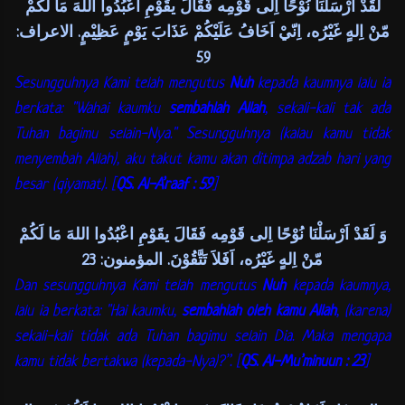
لَقَدْ اَرْسَلْنَا نُوْحًا اِلى قَوْمِه فَقَالَ يقَوْمِ اعْبُدُوا اللهَ مَا لَكُمْ
مّنْ اِلهٍ غَيْرُه، اِنّيْ اَخَافُ عَلَيْكُمْ عَذَابَ يَوْمٍ عَظِيْمٍ. الاعراف:
59
Sesungguhnya Kami telah mengutus
Nuh
kepada kaumnya lalu ia
berkata: "Wahai kaumku
sembahlah Allah
, sekali-kali tak ada
Tuhan bagimu selain-Nya." Sesungguhnya (kalau kamu tidak
menyembah Allah), aku takut kamu akan ditimpa adzab hari yang
besar (qiyamat). [
QS. Al-A’raaf : 59
]
وَ لَقَدْ اَرْسَلْنَا نُوْحًا اِلى قَوْمِه فَقَالَ يقَوْمِ اعْبُدُوا اللهَ مَا لَكُمْ
مّنْ اِلهٍ غَيْرُه، اَفَلاَ تَتَّقُوْنَ. المؤمنون: 23
Dan sesungguhnya Kami telah mengutus
Nuh
kepada kaumnya,
lalu ia berkata: "Hai kaumku,
sembahlah oleh kamu Allah
, (karena)
sekali-kali tidak ada Tuhan bagimu selain Dia. Maka mengapa
kamu tidak bertakwa (kepada-Nya)?”. [
QS. Al-Mu’minuun : 23
]