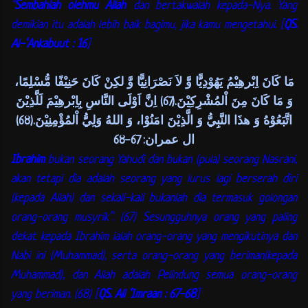
"
Sembahlah olehmu Allah
dan bertakwalah kepada-Nya. Yang
demikian itu adalah lebih baik bagimu, jika kamu mengetahui. [
QS.
Al-‘Ankabuut : 16
]
مَا كَانَ اِبْرهِيْمُ يَهُوْدِيًّا وَّ لاَ نَصْرَانِيًّا وَّ لكِنْ كَانَ حَنِيْفًا مُّسْلِمًا،
وَ مَا كَانَ مِنَ اْلمُشْرِكِيْنَ.(67) اِنَّ اَوْلَى النَّاسِ بِاِبْرهِيْمَ لَلَّذِيْنَ
اتَّبَعُوْهُ وَ هذَا النَّبِيُّ وَ الَّذِيْنَ امَنُوْا، وَ اللهُ وَلِيُّ اْلمُؤْمِنِيْنَ.(68)
ال عمران: 67-68
Ibrahim
bukan seorang Yahudi dan bukan (pula) seorang Nasrani,
akan tetapi dia adalah seorang yang lurus lagi berserah diri
(kepada Allah) dan sekali-kali bukanlah dia termasuk golongan
orang-orang musyrik”. (67)
Sesungguhnya orang yang paling
dekat kepada Ibrahim ialah orang-orang yang mengikutinya dan
Nabi ini (Muhammad), serta orang-orang yang beriman(kepada
Muhammad), dan Allah adalah Pelindung semua orang-orang
yang beriman. (68) [
QS. Ali ‘Imraan : 67-68
]