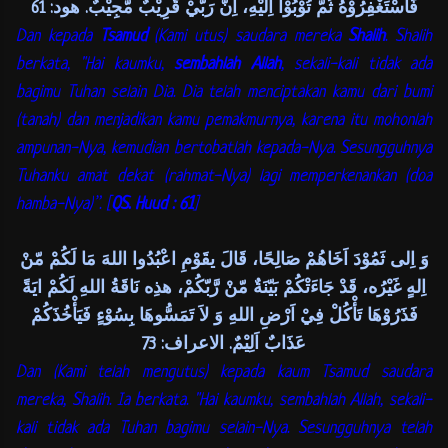
فَاسْتَغْفِرُوْهُ ثُمَّ تُوْبُوْآ اِلَيْهِ، اِنَّ رَبّيْ قَرِيْبٌ مُّجِيْبٌ. هود: 61
Dan kepada
Tsamud
(Kami utus) saudara mereka
Shalih
. Shalih
berkata, "Hai kaumku,
sembahlah Allah
, sekali-kali tidak ada
bagimu Tuhan selain Dia. Dia telah menciptakan kamu dari bumi
(tanah) dan menjadikan kamu pemakmurnya, karena itu mohonlah
ampunan-Nya, kemudian bertobatlah kepada-Nya. Sesungguhnya
Tuhanku amat dekat (rahmat-Nya) lagi memperkenankan (doa
hamba-Nya)”. [
QS. Huud : 61
]
وَ اِلى ثَمُوْدَ اَخَاهُمْ صَالِحًا، قَالَ يقَوْمِ اعْبُدُوا اللهَ مَا لَكُمْ مّنْ
اِلهٍ غَيْرُه، قَدْ جَاءَتْكُمْ بَيّنَةٌ مّنْ رَّبّكُمْ، هذِه نَاقَةُ اللهِ لَكُمْ ايَةً
فَذَرُوْهَا تَأْكُلْ فِيْ اَرْضِ اللهِ وَ لاَ تَمَسُّوهَا بِسُوْءٍ فَيَأْخُذَكُمْ
عَذَابٌ اَلِيْمٌ. الاعراف: 73
Dan (Kami telah mengutus) kepada kaum Tsamud saudara
mereka, Shalih. Ia berkata. "Hai kaumku, sembahlah Allah, sekali-
kali tidak ada Tuhan bagimu selain-Nya. Sesungguhnya telah