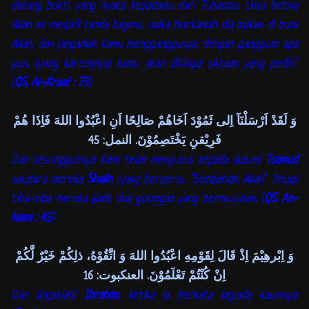
datang bukti yang nyata kepadamu dari Tuhanmu. Unta betina
Allah ini menjadi tanda bagimu, maka biarkanlah dia makan di bumi
Allah, dan janganlah kamu mengganggunya, dengan gangguan apa
pun, (yang karenanya) kamu akan ditimpa siksaan yang pedih”.
[
QS. Al-A’raaf : 73
]
وَ لَقَدْ اَرْسَلْنَآ اِلى ثَمُوْدَ اَخَاهُمْ صَالِحًا اَنِ اعْبُدُوا اللهَ فَاِذَا هُمْ
فَرِيْقنِ يَخْتَصِمُوْنَ. النمل: 45
Dan sesungguhnya Kami telah mengutus kepada (kaum)
Tsamud
saudara mereka
Shalih
(yang berseru), "Sembahlah Allah". Tetapi
tiba-tiba mereka (jadi) dua golongan yang bermusuhan. [
QS. An-
Naml : 45
]
وَ اِبْرهِيْمَ اِذْ قَالَ لِقَوْمِهِ اعْبُدُوا اللهَ وَ اتَّقُوْهُ، ذلِكُمْ خَيْرٌ لَّكُمْ
اِنْ كُنْتُمْ تَعْلَمُوْنَ. العنكبوت: 16
Dan (ingatlah)
Ibrahim
, ketika ia berkata kepada kaumnya: