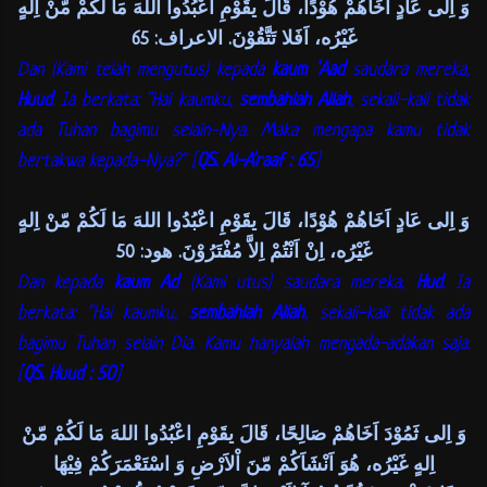
وَ اِلى عَادٍ اَخَاهُمْ هُوْدًا، قَالَ يقَوْمِ اعْبُدُوا اللهَ مَا لَكُمْ مّنْ اِلهٍ
غَيْرُه، اَفَلا تَتَّقُوْنَ. الاعراف: 65
Dan (Kami telah mengutus) kepada
kaum ‘Aad
saudara mereka,
Huud
. Ia berkata: "Hai kaumku,
sembahlah Allah
, sekali-kali tidak
ada Tuhan bagimu selain-Nya. Maka mengapa kamu tidak
bertakwa kepada-Nya?" [
QS. Al-A’raaf : 65
]
وَ اِلى عَادٍ اَخَاهُمْ هُوْدًا، قَالَ يقَوْمِ اعْبُدُوا اللهَ مَا لَكُمْ مّنْ اِلهٍ
غَيْرُه، اِنْ اَنْتُمْ اِلاَّ مُفْتَرُوْنَ. هود: 50
Dan kepada
kaum Ad
(Kami utus) saudara mereka,
Hud
. Ia
berkata: "Hai kaumku,
sembahlah Allah
, sekali-kali tidak ada
bagimu Tuhan selain Dia. Kamu hanyalah mengada-adakan saja.
[
QS. Huud : 50
]
وَ اِلى ثَمُوْدَ اَخَاهُمْ صَالِحًا، قَالَ يقَوْمِ اعْبُدُوا اللهَ مَا لَكُمْ مّنْ
اِلهٍ غَيْرُه، هُوَ اَنْشَاَكُمْ مّنَ اْلاَرْضِ وَ اسْتَعْمَرَكُمْ فِيْهَا