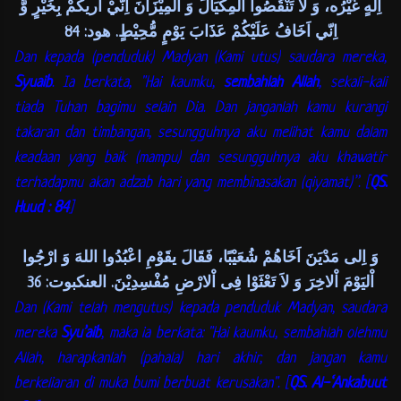
اِلهٍ غَيْرُه، وَ لاَ تَنْقُصُوا اْلمِكْيَالَ وَ المِيْزَانَ اِنّيْ اَريكُمْ بِخَيْرٍ وَّ
اِنّي اَخَافُ عَلَيْكُمْ عَذَابَ يَوْمٍ مُّحِيْطٍ. هود: 84
Dan kepada (penduduk) Madyan (Kami utus) saudara mereka,
Syuaib
. Ia berkata, "Hai kaumku,
sembahlah Allah
, sekali-kali
tiada Tuhan bagimu selain Dia. Dan janganlah kamu kurangi
takaran dan timbangan, sesungguhnya aku melihat kamu dalam
keadaan yang baik (mampu) dan sesungguhnya aku khawatir
terhadapmu akan adzab hari yang membinasakan (qiyamat)”. [
QS.
Huud : 84
]
وَ اِلى مَدْيَنَ اَخَاهُمْ شُعَيْبًا، فَقَالَ يقَوْمِ اعْبُدُوا اللهَ وَ ارْجُوا
اْليَوْمَ اْلاخِرَ وَ لاَ تَعْثَوْا فِى اْلارْضِ مُفْسِدِيْنَ. العنكبوت: 36
Dan (Kami telah mengutus) kepada penduduk Madyan, saudara
mereka
Syu’aib
, maka ia berkata: "Hai kaumku, sembahlah olehmu
Allah, harapkanlah (pahala) hari akhir, dan jangan kamu
berkeliaran di muka bumi berbuat kerusakan". [
QS. Al-‘Ankabuut