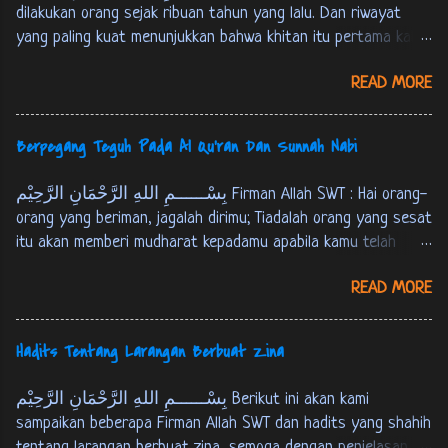
اللهِ بْنِ عُمَرَ قَالَ: قَالَ رَسُوْلُ اللهِ ص: بُنِيَ اْلاِسْلاَمُ عَلَى
dilakukan orang sejak ribuan tahun yang lalu. Dan riwayat
خَمْسٍ: شَهَادَةِ اَنْ لاَ اِلهَ اِلاَّ اللهُ وَ اَنَّ مُحَمَّدًا رَسُوْلُ اللهِ، وَ
yang paling kuat menunjukkan bahwa khitan itu pertama kali
اِقَامِ الصَّلاَةِ، وَ اِيْتَاءِ الزَّكَاةِ، وَ حَجّ اْلبَيْتِ وَ صَوْمِ رَمَضَانَ.
dilakukan oleh Nabi Ibrahim AS, sebagaimana riwayat berikut :
احمد و البخارى و مسلم، فى نيل الاوطار 1: 333 Dari
READ MORE
عَنْ اَبِي هُرَيْرَةَ اَنَّ رَسُوْلَ اللهِ ص قَالَ: اخْتَتَنَ اِبْرَاهِيْمُ عَلَيْهِ
‘Abdullah bin ‘Umar, ia berkata : Rasulullah SAW bersabda,
السَّلاَمُ بَعْدَ ثَمَانِيْنَ سَنَةً وَاخْتَتَنَ بِالْقَدُوْمِ. البخارى 7: 143 Dari
“Islam itu terd...
Abu Hurairah bahwasanya Rasulullah SAW bersabda, "Nabi
Berpegang Teguh Pada Al Qu'ran Dan Sunnah Nabi
Ibrahim AS berkhitan setelah berusia delapan puluh tahun
dan beliau khitan dengan menggunakan kampak”. [HR. Bukhari
بِسْــــــمِ اللهِ الرَّحْمَانِ الرَّحِيْم Firman Allah SWT : Hai orang-
juz 7, hal. 143] عَنْ اَبِي هُرَيْرَةَ قَالَ: قَالَ رَسُوْلُ اللهِ ص:
orang yang beriman, jagalah dirimu; Tiadalah orang yang sesat
اخْتَتَنَ اِبْرَاهِيْمُ النَّبِيُّ عَلَيْهِ السَّلاَمُ وَ هُوَ ابْنُ ثَمَانِيْنَ سَنَةً
itu akan memberi mudharat kepadamu apabila kamu telah
بِالْقَدُوْمِ. مسلم 4: 1839 Dari Abu Hurairah, ia berkata;
mendapat petunjuk[*]. hanya kepada Allah kamu kembali
Rasulullah SAW bersabda, "Nabi Ibrahim 'AS berkhitan saat
READ MORE
semuanya, Maka Dia akan menerangkan kepadamu apa yang
beliau berusia delapan puluh tahun dengan menggunakan
telah kamu kerjakan. [QS. Al-Maaidah : 105] [*] Maksudnya:
kampak". [HR. Muslim juz 4, hal. 1839]
kesesatan orang lain itu tidak akan memberi mudharat
Hadits Tentang Larangan Berbuat Zina
kepadamu, Asal kamu telah mendapat petunjuk. tapi tidaklah
berarti bahwa orang tidak disuruh berbuat yang ma'ruf dan
بِسْــــــمِ اللهِ الرَّحْمَانِ الرَّحِيْم Berikut ini akan kami
mencegah dari yang munkar. Hadits Rasulullah SAW Dari Abu
sampaikan beberapa Firman Allah SWT dan hadits yang shahih
Umayyah Asy-Sya’baniy, ia berkata : Saya pernah bertanya
tentang larangan berbuat zina, semoga dengan penjelasan ini