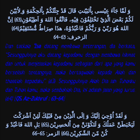
وَ لَمَّا جَآءَ عِيْسى بِاْلبَيّنتِ قَالَ قَدْ جِئْتُكُمْ بِاْلحِكْمَةِ وَ ِلاُبَيّنَ
لَكُمْ بَعْضَ الَّذِيْ تَخْتَلِفُوْنَ فِيْهِ، فَاتَّقُوا اللهَ وَ اَطِيْعُوْنِ(63) اِنَّ
اللهَ هُوَ رَبّيْ وَ رَبُّكُمْ فَاعْبُدُوْهُ، هذَا صِرَاطٌ مُّسْتَقِيْمٌ(64)
الزخرف: 63-64
Dan tatkala
‘Isa
datang membawa keterangan, dia berkata,
“Sesungguhnya aku datang kepadamu dengan membawa hikmat
dan untuk menjelaskan kepadamu sebagian dari apa yang kamu
berselisih tentangnya, maka bertaqwalah kepada Allah dan
thaatlah kepadaku”. (63)
Sesungguhnya Allah Dia lah Tuhanku
dan Tuhan kamu, maka sembahlah Dia, ini adalah jalan yang lurus.
(64) [
QS. Az-Zukhruf : 63-64
]
وَ لَقَدْ اُوْحِيَ اِلَيْكَ وَ اِلَى الَّذِيْنَ مِنْ قَبْلِكَ لَئِنْ اَشْرَكْتَ
لَيَحْبَطَنَّ عَمَلُكَ وَ لَتَكُوْنَنَّ مِنَ اْلخسِرِيْنَ.(65) بَلِ اللهَ فَاعْبُدْ وَ
كُنْ مّنَ الشّكِرِيْنَ.(66) الزمر: 65-66