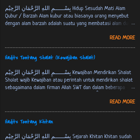
بِسْــــــمِ اللهِ الرَّحْمَانِ الرَّحِيْم Hidup Sesudah Mati Alam
Qubur / Barzah Alam kubur atau biasanya orang menyebut
dengan alam barzah adalah suatu yang membatasi alam dunia
dan akherat. Setiap manusia akan mengalami mati, kemudian
READ MORE
berada pada alam kubur atau alam barzah, yaitu masa
setelah manusia mati sampai hari kiamat atau tempat
persinggahan pertama menuju akherat. Berikut ini Firman
Hadits Tentang Shalat (Kewajiban Shalat)
Allah SWT tentang alam kubur : كُلُّ نَفْسٍ ذَائِقَةُ اْلمَوْتِ، وَ
نَبْلُوْكُمْ بِالشَّرّ وَ اْلخَيْرِ فِتْنَةً، وَ اِلَيْنَا تُرْجَعُوْنَ. الانبياء:35 Tiap-
بِسْــــــمِ اللهِ الرَّحْمَانِ الرَّحِيْم Kewajiban Mendirikan Shalat
tiap yang berjiwa akan merasakan mati. Kami akan menguji
Sholat wajib Kewajiban atau perintah untuk mendirikan shalat
kamu dengan keburukan dan kebaikan sebagai cobaan (yang
sebagaimana dalam firman Allah SWT dan dalam beberapa
sebenar-benarnya). Dan hanya kepada Kamilah kamu
hadits berikut ini : Firman Allah SWT : ... وَ اَقِمِ الصّلوةَ لِذِكْرِيْ.
dikembalikan. [ QS. Al-Anbiyaa’ : 35 ]
READ MORE
طه:14 …. dirikanlah shalat untuk mengingat-Ku. [QS. Thaahaa :
14] فَاَقِيْمُوا الصَّلوةَ، اِنَّ الصَّلوةَ كَانَتْ عَلَى اْلمُؤْمِنِيْنَ كِتَابًا
مَوْقُوْتًا. النساء: 103 M aka dirikanlah shalat, sesungguhnya
Hadits Tentang Khitan
shalat itu adalah kewajiban yang telah ditentukan waktunya
atas orang-orang yang beriman. [QS. An-Nisaa' : 103] عَنْ عَبْدِ
بِسْــــــمِ اللهِ الرَّحْمَانِ الرَّحِيْم Sejarah Khitan Khitan sudah