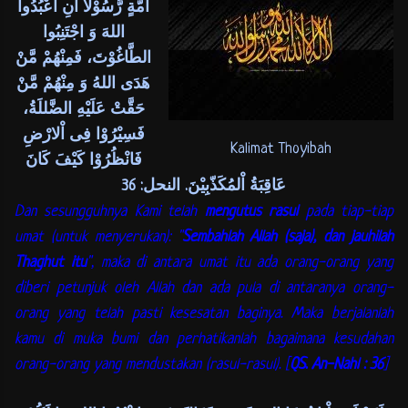
اُمَّةٍ رَّسُوْلاً اَنِ اعْبُدُوا
اللهَ وَ اجْتَنِبُوا
الطَّاغُوْتَ، فَمِنْهُمْ مَّنْ
هَدَى اللهُ وَ مِنْهُمْ مَّنْ
حَقَّتْ عَلَيْهِ الضَّللَةُ،
فَسِيْرُوْا فِى اْلارْضِ
Kalimat Thoyibah
فَانْظُرُوْا كَيْفَ كَانَ
عَاقِبَةُ اْلمُكَذّبِيْنَ. النحل: 36
Dan sesungguhnya Kami telah
mengutus rasul
pada tiap-tiap
umat (untuk menyerukan): "
Sembahlah Allah (saja), dan jauhilah
Thaghut itu
", maka di antara umat itu ada orang-orang yang
diberi petunjuk oleh Allah dan ada pula di antaranya orang-
orang yang telah pasti kesesatan baginya. Maka berjalanlah
kamu di muka bumi dan perhatikanlah bagaimana kesudahan
orang-orang yang mendustakan (rasul-rasul). [
QS. An-Nahl : 36
]