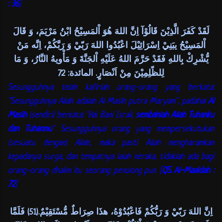
: 36
]
لَقَدْ كَفَرَ الَّذِيْنَ قَالُوْآ اِنَّ اللهَ هُوَ اْلمَسِيْحُ ابْنُ مَرْيَمَ، وَ قَالَ
اْلمَسِيْحُ يبَنِيْ اِسْرَائِيْلَ اعْبُدُوا اللهَ رَبّيْ وَ رَبَّكُمْ، اِنَّه مَنْ
يُّشْرِكْ بِاللهِ فَقَدْ حَرَّمَ اللهُ عَلَيْهِ اْلجَنَّةَ وَ مَأْويهُ النَّارُ، وَ مَا
لِلظّلِمِيْنَ مِنْ اَنْصَارٍ. المائدة: 72
Sesungguhnya telah kafirlah orang-orang yang berkata:
"Sesungguhnya Allah adalah Al Masih putra Maryam", padahal
Al
Masih
(sendiri) berkata: "Hai Bani Israil,
sembahlah Allah Tuhanku
dan Tuhanmu
" Sesungguhnya orang yang mempersekutukan
(sesuatu dengan) Allah, maka pasti Allah mengharamkan
kepadanya surga, dan tempatnya ialah neraka, tidaklah ada bagi
orang-orang dhalim itu seorang penolong pun. [
QS. Al-Maaidah :
72
]
اِنَّ اللهَ رَبّيْ وَ رَبُّكُمْ فَاعْبُدُوْهُ، هذَا صِرَاطٌ مُّسْتَقِيْمٌ.(51) فَلَمَّا