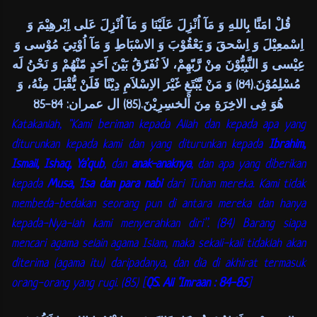
قُلْ امَنَّا بِاللهِ وَ مَآ اُنْزِلَ عَلَيْنَا وَ مَآ اُنْزِلَ عَلى اِبْرهِيْمَ وَ
اِسْمعِيْلَ وَ اِسْحقَ وَ يَعْقُوْبَ وَ الاسْبَاطِ وَ مَآ اُوْتِيَ مُوْسى وَ
عِيْسى وَ النَّبِيُّوْنَ مِنْ رَّبّهِمْ، لاَ نُفَرّقُ بَيْنَ اَحَدٍ مّنْهُمْ وَ نَحْنُ لَه
مُسْلِمُوْنَ.(84) وَ مَنْ يَّبْتَغِ غَيْرَ الاِسْلاَمِ دِيْنًا فَلَنْ يُّقْبَلَ مِنْهُ، وَ
هُوَ فِى الاخِرَةِ مِنَ اْلخسِرِيْنَ.(85) ال عمران: 84-85
Katakanlah, "Kami beriman kepada Allah dan kepada apa yang
diturunkan kepada kami dan yang diturunkan kepada
Ibrahim,
Ismail, Ishaq, Ya’qub
, dan
anak-anaknya
, dan apa yang diberikan
kepada
Musa, 'Isa dan para nabi
dari Tuhan mereka. Kami tidak
membeda-bedakan seorang pun di antara mereka dan hanya
kepada-Nya-lah kami menyerahkan diri”. (84)
Barang siapa
mencari agama selain agama Islam, maka sekali-kali tidaklah akan
diterima (agama itu) daripadanya, dan dia di akhirat termasuk
orang-orang yang rugi. (85) [
QS. Ali ‘Imraan : 84-85
]