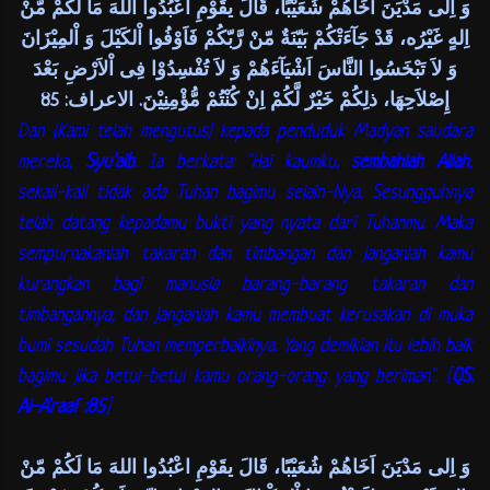
وَ اِلى مَدْيَنَ اَخَاهُمْ شُعَيْبًا، قَالَ يقَوْمِ اعْبُدُوا اللهَ مَا لَكُمْ مّنْ
اِلهٍ غَيْرُه، قَدْ جَآءَتْكُمْ بَيّنَةٌ مّنْ رَّبّكُمْ فَاَوْفُوا اْلكَيْلَ وَ اْلمِيْزَانَ
وَ لاَ تَبْخَسُوا النَّاسَ اَشْيَآءَهُمْ وَ لاَ تُفْسِدُوْا فِى اْلاَرْضِ بَعْدَ
إِصْلاَحِهَا، ذلِكُمْ خَيْرٌ لَّكُمْ اِنْ كُنْتُمْ مُّؤْمِنِيْنَ. الاعراف: 85
Dan (Kami telah mengutus) kepada penduduk Madyan saudara
mereka,
Syu’aib
. Ia berkata: "Hai kaumku,
sembahlah Allah
,
sekali-kali tidak ada Tuhan bagimu selain-Nya. Sesungguhnya
telah datang kepadamu bukti yang nyata dari Tuhanmu. Maka
sempurnakanlah takaran dan timbangan dan janganlah kamu
kurangkan bagi manusia barang-barang takaran dan
timbangannya, dan janganlah kamu membuat kerusakan di muka
bumi sesudah Tuhan memperbaikinya. Yang demikian itu lebih baik
bagimu jika betul-betul kamu orang-orang yang beriman". [
QS.
Al-A’raaf :85
]
وَ اِلى مَدْيَنَ اَخَاهُمْ شُعَيْبًا، قَالَ يقَوْمِ اعْبُدُوا اللهَ مَا لَكُمْ مّنْ