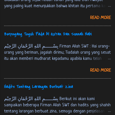
خَمْسٍ: شَهَادَةِ اَنْ لاَ اِلهَ اِلاَّ اللهُ وَ اَنَّ مُحَمَّدًا رَسُوْلُ اللهِ، وَ
yang paling kuat menunjukkan bahwa khitan itu pertama kali
اِقَامِ الصَّلاَةِ، وَ اِيْتَاءِ الزَّكَاةِ، وَ حَجّ اْلبَيْتِ وَ صَوْمِ رَمَضَانَ.
dilakukan oleh Nabi Ibrahim AS, sebagaimana riwayat berikut :
احمد و البخارى و مسلم، فى نيل الاوطار 1: 333 Dari
READ MORE
عَنْ اَبِي هُرَيْرَةَ اَنَّ رَسُوْلَ اللهِ ص قَالَ: اخْتَتَنَ اِبْرَاهِيْمُ عَلَيْهِ
‘Abdullah bin ‘Umar, ia berkata : Rasulullah SAW bersabda,
السَّلاَمُ بَعْدَ ثَمَانِيْنَ سَنَةً وَاخْتَتَنَ بِالْقَدُوْمِ. البخارى 7: 143 Dari
“Islam itu terd...
Abu Hurairah bahwasanya Rasulullah SAW bersabda, "Nabi
Berpegang Teguh Pada Al Qu'ran Dan Sunnah Nabi
Ibrahim AS berkhitan setelah berusia delapan puluh tahun
dan beliau khitan dengan menggunakan kampak”. [HR. Bukhari
بِسْــــــمِ اللهِ الرَّحْمَانِ الرَّحِيْم Firman Allah SWT : Hai orang-
juz 7, hal. 143] عَنْ اَبِي هُرَيْرَةَ قَالَ: قَالَ رَسُوْلُ اللهِ ص:
orang yang beriman, jagalah dirimu; Tiadalah orang yang sesat
اخْتَتَنَ اِبْرَاهِيْمُ النَّبِيُّ عَلَيْهِ السَّلاَمُ وَ هُوَ ابْنُ ثَمَانِيْنَ سَنَةً
itu akan memberi mudharat kepadamu apabila kamu telah
بِالْقَدُوْمِ. مسلم 4: 1839 Dari Abu Hurairah, ia berkata;
mendapat petunjuk[*]. hanya kepada Allah kamu kembali
Rasulullah SAW bersabda, "Nabi Ibrahim 'AS berkhitan saat
READ MORE
semuanya, Maka Dia akan menerangkan kepadamu apa yang
beliau berusia delapan puluh tahun dengan menggunakan
telah kamu kerjakan. [QS. Al-Maaidah : 105] [*] Maksudnya:
kampak". [HR. Muslim juz 4, hal. 1839]
kesesatan orang lain itu tidak akan memberi mudharat
Hadits Tentang Larangan Berbuat Zina
kepadamu, Asal kamu telah mendapat petunjuk. tapi tidaklah
berarti bahwa orang tidak disuruh berbuat yang ma'ruf dan
بِسْــــــمِ اللهِ الرَّحْمَانِ الرَّحِيْم Berikut ini akan kami
mencegah dari yang munkar. Hadits Rasulullah SAW Dari Abu
sampaikan beberapa Firman Allah SWT dan hadits yang shahih
Umayyah Asy-Sya’baniy, ia berkata : Saya pernah bertanya
tentang larangan berbuat zina, semoga dengan penjelasan ini
kepada Abu Tsa’labah Al-Khusyaniy, aku bertanya, “Hai Abu