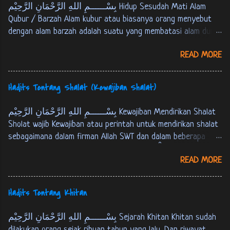
بِسْــــــمِ اللهِ الرَّحْمَانِ الرَّحِيْم Hidup Sesudah Mati Alam
Qubur / Barzah Alam kubur atau biasanya orang menyebut
dengan alam barzah adalah suatu yang membatasi alam dunia
dan akherat. Setiap manusia akan mengalami mati, kemudian
READ MORE
berada pada alam kubur atau alam barzah, yaitu masa
setelah manusia mati sampai hari kiamat atau tempat
persinggahan pertama menuju akherat. Berikut ini Firman
Hadits Tentang Shalat (Kewajiban Shalat)
Allah SWT tentang alam kubur : كُلُّ نَفْسٍ ذَائِقَةُ اْلمَوْتِ، وَ
نَبْلُوْكُمْ بِالشَّرّ وَ اْلخَيْرِ فِتْنَةً، وَ اِلَيْنَا تُرْجَعُوْنَ. الانبياء:35 Tiap-
بِسْــــــمِ اللهِ الرَّحْمَانِ الرَّحِيْم Kewajiban Mendirikan Shalat
tiap yang berjiwa akan merasakan mati. Kami akan menguji
Sholat wajib Kewajiban atau perintah untuk mendirikan shalat
kamu dengan keburukan dan kebaikan sebagai cobaan (yang
sebagaimana dalam firman Allah SWT dan dalam beberapa
sebenar-benarnya). Dan hanya kepada Kamilah kamu
hadits berikut ini : Firman Allah SWT : ... وَ اَقِمِ الصّلوةَ لِذِكْرِيْ.
dikembalikan. [ QS. Al-Anbiyaa’ : 35 ]
READ MORE
طه:14 …. dirikanlah shalat untuk mengingat-Ku. [QS. Thaahaa :
14] فَاَقِيْمُوا الصَّلوةَ، اِنَّ الصَّلوةَ كَانَتْ عَلَى اْلمُؤْمِنِيْنَ كِتَابًا
مَوْقُوْتًا. النساء: 103 M aka dirikanlah shalat, sesungguhnya
Hadits Tentang Khitan
shalat itu adalah kewajiban yang telah ditentukan waktunya
atas orang-orang yang beriman. [QS. An-Nisaa' : 103] عَنْ عَبْدِ
بِسْــــــمِ اللهِ الرَّحْمَانِ الرَّحِيْم Sejarah Khitan Khitan sudah
اللهِ بْنِ عُمَرَ قَالَ: قَالَ رَسُوْلُ اللهِ ص: بُنِيَ اْلاِسْلاَمُ عَلَى
dilakukan orang sejak ribuan tahun yang lalu. Dan riwayat