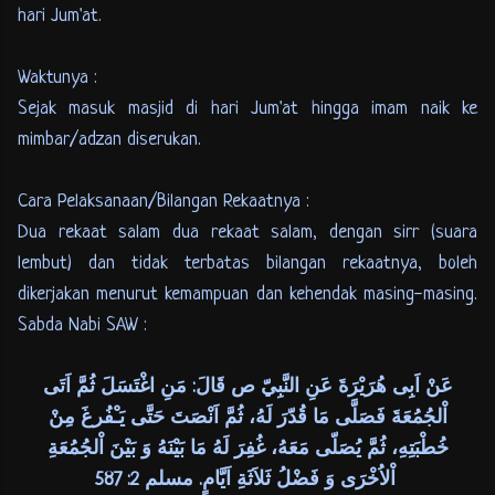
hari Jum'at.
Waktunya :
Sejak masuk masjid di hari Jum'at hingga imam naik ke
mimbar/adzan diserukan.
Cara Pelaksanaan/Bilangan Rekaatnya :
Dua rekaat salam dua rekaat salam, dengan sirr (suara
lembut) dan tidak terbatas bilangan rekaatnya, boleh
dikerjakan menurut kemampuan dan kehendak masing-masing.
Sabda Nabi SAW :
عَنْ اَبِى هُرَيْرَةَ عَنِ النَّبِيّ ص قَالَ: مَنِ اغْتَسَلَ ثُمَّ اَتَى
اْلجُمُعَةَ فَصَلَّى مَا قُدّرَ لَهُ، ثُمَّ اَنْصَتَ حَتَّى يَـْفُرغَ مِنْ
خُطْبَتِهِ، ثُمَّ يُصَلّى مَعَهُ، غُفِرَ لَهُ مَا بَيْنَهُ وَ بَيْنَ اْلجُمُعَةِ
اْلاُخْرَى وَ فَضْلُ ثَلاَثَةِ اَيَّامٍ. مسلم 2: 587