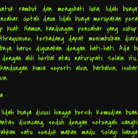
untuk rambut dan mengobati luka, lidah buaya
encahar. Getah daun lidah buaya merupakan pera
up kuat. Namun, kandungan pencahar yang cukup
nthraquinone, terkadang dapat menimbulkan diar
bnya, harus digunakan dengan hati-hati. Ada ba
 dengan ahli herbal atau naturopati. Selain itu,
ndungan kimia seperti aloin, barbaloin, isobarb
sin.
ya :
lidah buaya dicuci hingga bersih. Kemudian buan
 lantas dicincang, seduh dengan setengah cangki
bahkan satu sendok makan madu. Selagi hanga