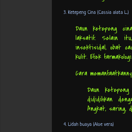
3. Ketepeng Cina (Cassia alata L.)
Daun ketepeng cin
laksatif. Selain i
insektisidal, obat c
kulit. Efek farmakol
Cara memanfaatkann
Daun ketepeng
dididihkan den
Angkat, saring, 
4. Lidah buaya (Aloe vera)