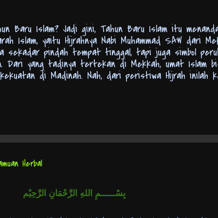
n Baru Islam? Jadi gini, Tahun Baru Islam itu menanda
arah Islam, yaitu Hijrahnya Nabi Muhammad SAW dari M
ma sekadar pindah tempat tinggal, tapi juga simbol per
m. Dari yang tadinya tertekan di Mekkah, umat Islam b
kuatan di Madinah. Nah, dari peristiwa Hijrah inilah 
adi, Tahun Baru Islam itu momen penting buat kita semua
t kembali perjuangan Nabi dan para sahabat. Ucapan T
sanya Diucapkan? Banyak banget variasi ucapan Tahun 
g paling umum sih, biasanya kita mengucapkan: "Selamat
emoga di tahun baru ini, kita semua bisa menjadi pribadi
angat baru! Mari kita tingkatkan iman dan taqwa kita ke
muan Herbal
بِسْــــــمِ اللهِ الرَّحْمَانِ الرَّحِيْم