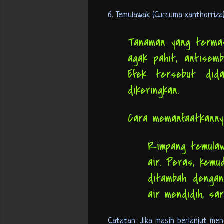
6. Temulawak (Curcuma xanthorriza
Tanaman yang termas
agak pahit, antisembe
Efek tersebut did
dikeringkan.
Cara memanfaatkann
Rimpang temulawa
air. Peras, kemu
ditambah dengan
air mendidih, sa
Catatan: Jika masih berlanjut me