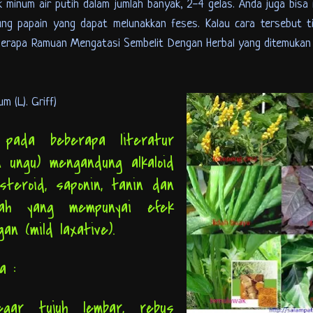
k minum air putih dalam jumlah banyak, 2-4 gelas. Anda juga bis
g papain yang dapat melunakkan feses. Kalau cara tersebut tid
berapa
Ramuan Mengatasi Sembelit Dengan Herbal
yang ditemukan
m (L). Griff)
pada beberapa literatur
 ungu) mengandung alkaloid
 steroid, saponin, tanin dan
ilah yang mempunyai efek
gan (mild laxative).
ya :
gar tujuh lembar, rebus