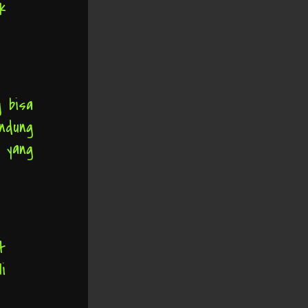
k
g bisa
ndung
n yang
t
i