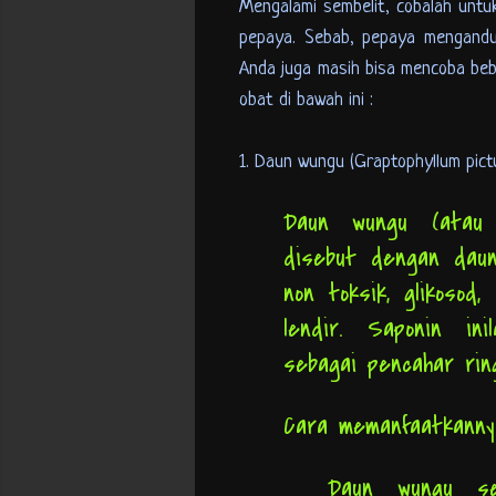
Mengalami
sembelit, cobalah untu
pepaya. Sebab, pepaya mengandun
Anda juga masih bisa mencoba be
obat di bawah ini :
1. Daun wungu (Graptophyllum pictu
Daun wungu (atau 
disebut dengan daun
non toksik, glikosod,
lendir. Saponin in
sebagai pencahar rin
Cara memanfaatkann
Daun wungu se