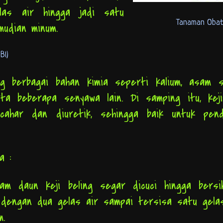
as air hingga jadi satu
Tanaman Oba
emudian minum.
 Bl)
g berbagai bahan kimia seperti kalium, asam si
rta beberapa senyawa lain. Di samping itu, keji
cahar dan diuretik, sehingga baik untuk pend
ya :
m daun keji beling segar dicuci hingga bersih
dengan dua gelas air sampai tersisa satu gelas
m.