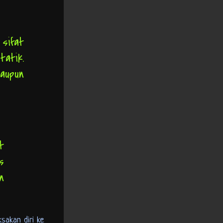
sifat
tatik.
aupun
t
s
n
sakan diri ke