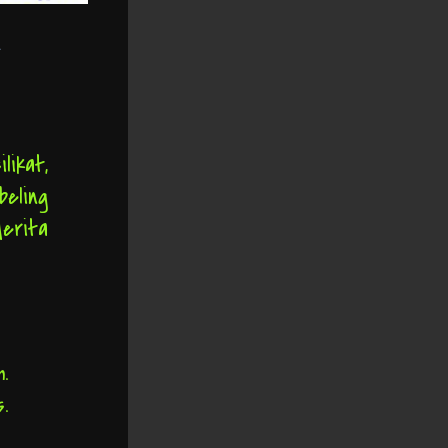
t
likat,
beling
erita
.
.