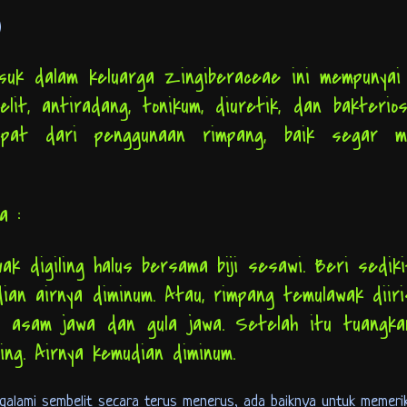
)
uk dalam keluarga Zingiberaceae ini mempunyai 
lit, antiradang, tonikum, diuretik, dan bakterios
apat dari penggunaan rimpang, baik segar m
ya :
k digiling halus bersama biji sesawi. Beri sediki
dian airnya diminum. Atau, rimpang temulawak diiri
 asam jawa dan gula jawa. Setelah itu tuangka
ring. Airnya kemudian diminum.
ngalami sembelit secara terus menerus, ada baiknya untuk memerik