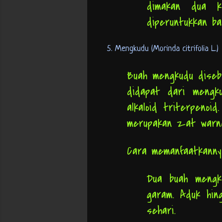
dimakan dua k
diperuntukkan ba
5. Mengkudu (Morinda citrifolia L.)
Buah mengkudu disebu
didapat dari mengk
alkaloid triterpenoi
merupakan zat warna
Cara memanfaatkann
Dua buah mengk
garam. Aduk hin
sehari.