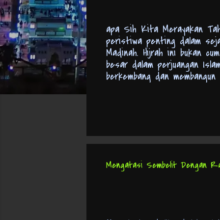
apa Sih Kita Merayakan Tahu
peristiwa penting dalam sej
Madinah. Hijrah ini bukan cu
besar dalam perjuangan Isla
berkembang dan membangun ke
kalender Hijriyah dimulai. J
umat Muslim untuk menginga
Islam: Apa Aja Sih yang Bia
yang bisa kita gunakan. Yan
Baru Islam 1447 Hijriyah." "S
baik lagi." "Tahun baru, sem
Mengatasi Sembelit Dengan Ra