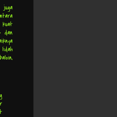
 juga
ntara
 kuat
e dan
iknya
 lidah
aloin,
g
r
t