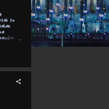
i
ekkah ke
ubahan
isa
kemudian
 sebagai
ahun Baru
Baru Islam
 Tahun
 yang lebih
pada ...