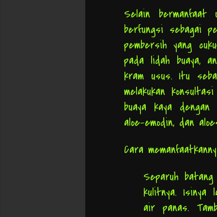
Selain bermanfaat 
berfungsi sebagai p
pembersih yang cuk
pada lidah buaya, a
kram usus. Itu seba
melakukan konsultasi
buaya kaya dengan ka
aloe-emodin, dan aloe
Cara memanfaatkann
Separuh batang 
kulitnya. Isinya
air panas. Tam