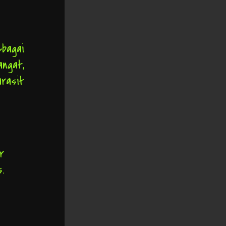
bagai
ngat,
arasit
r
.