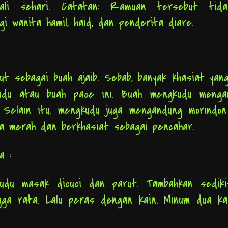
ali sehari. Catatan: Ramuan tersebut tida
gi wanita hamil, haid, dan penderita diare.
t sebagai buah ajaib. Sebab, banyak khasiat yan
udu atau buah pace ini. Buah mengkudu menga
d. Selain itu. mengkudu juga mengandung morindo
 merah dan berkhasiat sebagai pencahar.
ya :
udu masak dicuci dan parut. Tambahkan sediki
gga rata. Lalu peras dengan kain. Minum dua kal