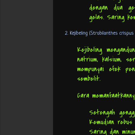
dengan dua gel
gelas. Saring k
2. Kejibeling (Strobilanthes crispus
Kejibeling mengandun
natrium, kalsium, se
mempunyai efek pen
sembelit.
Cara memanfaatkann
Setengah gengga
Kemudian rebus 
Saring dan minu