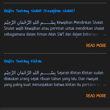
سَبِيْلاً. الاسراء:32 Dan janganlah kamu mendekati zina ,
sesungguhnya zina itu adalah suatu perbuatan yang keji, dan
Hadits Tentang Shalat (Kewajiban Shalat)
suatu jalan yang buruk. [ QS. Al-Israa’ : 32 ] اَلزَّانِيَةُ وَ الزَّانِيْ
فَاجْلِدُوْا كُلَّ وَاحِدٍ مّنْهُمَا مِائَةَ جَلْدَةٍ وَّ لاَ تَأْخُذْكُمْ بِهِمَا رَأْفَةٌ
بِسْــــــمِ اللهِ الرَّحْمَانِ الرَّحِيْم Kewajiban Mendirikan Shalat
فِيْ دِيْنِ اللهِ اِنْ كُنْتُمْ تُؤْمِنُوْنَ بِاللهِ وَ اْليَوْمِ اْلاخِرِ، وَ لْيَشْهَدْ
Sholat wajib Kewajiban atau perintah untuk mendirikan shalat
عَذَابَهُمَا طَآئِفَةٌ مّنَ اْلمُؤْمِنِيْنَ. اَلزَّانِيْ لاَ يَنْكِحُ اِلاَّ زَانِيَةً اَوْ
sebagaimana dalam firman Allah SWT dan dalam beberapa
مُشْرِكَةً وَّ الزَّانِيَةُ لاَ يَنْكِحُهَآ اِلاَّ زَانٍ اَوْ مُشْرِكٌ، وَحُرّمَ ذلِكَ
hadits berikut ini : Firman Allah SWT : ... وَ اَقِمِ الصّلوةَ لِذِكْرِيْ.
عَلَى اْلمُؤْمِنِيْنَ. النور:2-3 Perempuan yang berzina dan laki-
READ MORE
طه:14 …. dirikanlah shalat untuk mengingat-Ku. [QS. Thaahaa :
laki yang berzina, maka deralah tiap-tiap seorang da...
14] فَاَقِيْمُوا الصَّلوةَ، اِنَّ الصَّلوةَ كَانَتْ عَلَى اْلمُؤْمِنِيْنَ كِتَابًا
مَوْقُوْتًا. النساء: 103 M aka dirikanlah shalat, sesungguhnya
Hadits Tentang Khitan
shalat itu adalah kewajiban yang telah ditentukan waktunya
atas orang-orang yang beriman. [QS. An-Nisaa' : 103] عَنْ عَبْدِ
بِسْــــــمِ اللهِ الرَّحْمَانِ الرَّحِيْم Sejarah Khitan Khitan sudah
اللهِ بْنِ عُمَرَ قَالَ: قَالَ رَسُوْلُ اللهِ ص: بُنِيَ اْلاِسْلاَمُ عَلَى
dilakukan orang sejak ribuan tahun yang lalu. Dan riwayat
خَمْسٍ: شَهَادَةِ اَنْ لاَ اِلهَ اِلاَّ اللهُ وَ اَنَّ مُحَمَّدًا رَسُوْلُ اللهِ، وَ
yang paling kuat menunjukkan bahwa khitan itu pertama kali
اِقَامِ الصَّلاَةِ، وَ اِيْتَاءِ الزَّكَاةِ، وَ حَجّ اْلبَيْتِ وَ صَوْمِ رَمَضَانَ.
dilakukan oleh Nabi Ibrahim AS, sebagaimana riwayat berikut :
احمد و البخارى و مسلم، فى نيل الاوطار 1: 333 Dari
READ MORE
عَنْ اَبِي هُرَيْرَةَ اَنَّ رَسُوْلَ اللهِ ص قَالَ: اخْتَتَنَ اِبْرَاهِيْمُ عَلَيْهِ
‘Abdullah bin ‘Umar, ia berkata : Rasulullah SAW bersabda,
السَّلاَمُ بَعْدَ ثَمَانِيْنَ سَنَةً وَاخْتَتَنَ بِالْقَدُوْمِ. البخارى 7: 143 Dari
“Islam itu terd...
Abu Hurairah bahwasanya Rasulullah SAW bersabda, "Nabi