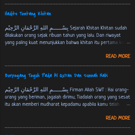
14] فَاَقِيْمُوا الصَّلوةَ، اِنَّ الصَّلوةَ كَانَتْ عَلَى اْلمُؤْمِنِيْنَ كِتَابًا
مَوْقُوْتًا. النساء: 103 M aka dirikanlah shalat, sesungguhnya
Hadits Tentang Khitan
shalat itu adalah kewajiban yang telah ditentukan waktunya
atas orang-orang yang beriman. [QS. An-Nisaa' : 103] عَنْ عَبْدِ
بِسْــــــمِ اللهِ الرَّحْمَانِ الرَّحِيْم Sejarah Khitan Khitan sudah
اللهِ بْنِ عُمَرَ قَالَ: قَالَ رَسُوْلُ اللهِ ص: بُنِيَ اْلاِسْلاَمُ عَلَى
dilakukan orang sejak ribuan tahun yang lalu. Dan riwayat
خَمْسٍ: شَهَادَةِ اَنْ لاَ اِلهَ اِلاَّ اللهُ وَ اَنَّ مُحَمَّدًا رَسُوْلُ اللهِ، وَ
yang paling kuat menunjukkan bahwa khitan itu pertama kali
اِقَامِ الصَّلاَةِ، وَ اِيْتَاءِ الزَّكَاةِ، وَ حَجّ اْلبَيْتِ وَ صَوْمِ رَمَضَانَ.
dilakukan oleh Nabi Ibrahim AS, sebagaimana riwayat berikut :
احمد و البخارى و مسلم، فى نيل الاوطار 1: 333 Dari
READ MORE
عَنْ اَبِي هُرَيْرَةَ اَنَّ رَسُوْلَ اللهِ ص قَالَ: اخْتَتَنَ اِبْرَاهِيْمُ عَلَيْهِ
‘Abdullah bin ‘Umar, ia berkata : Rasulullah SAW bersabda,
السَّلاَمُ بَعْدَ ثَمَانِيْنَ سَنَةً وَاخْتَتَنَ بِالْقَدُوْمِ. البخارى 7: 143 Dari
“Islam itu terd...
Abu Hurairah bahwasanya Rasulullah SAW bersabda, "Nabi
Berpegang Teguh Pada Al Qu'ran Dan Sunnah Nabi
Ibrahim AS berkhitan setelah berusia delapan puluh tahun
dan beliau khitan dengan menggunakan kampak”. [HR. Bukhari
بِسْــــــمِ اللهِ الرَّحْمَانِ الرَّحِيْم Firman Allah SWT : Hai orang-
juz 7, hal. 143] عَنْ اَبِي هُرَيْرَةَ قَالَ: قَالَ رَسُوْلُ اللهِ ص:
orang yang beriman, jagalah dirimu; Tiadalah orang yang sesat
اخْتَتَنَ اِبْرَاهِيْمُ النَّبِيُّ عَلَيْهِ السَّلاَمُ وَ هُوَ ابْنُ ثَمَانِيْنَ سَنَةً
itu akan memberi mudharat kepadamu apabila kamu telah
بِالْقَدُوْمِ. مسلم 4: 1839 Dari Abu Hurairah, ia berkata;
mendapat petunjuk[*]. hanya kepada Allah kamu kembali
Rasulullah SAW bersabda, "Nabi Ibrahim 'AS berkhitan saat
READ MORE
semuanya, Maka Dia akan menerangkan kepadamu apa yang
beliau berusia delapan puluh tahun dengan menggunakan
telah kamu kerjakan. [QS. Al-Maaidah : 105] [*] Maksudnya:
kampak". [HR. Muslim juz 4, hal. 1839]
kesesatan orang lain itu tidak akan memberi mudharat